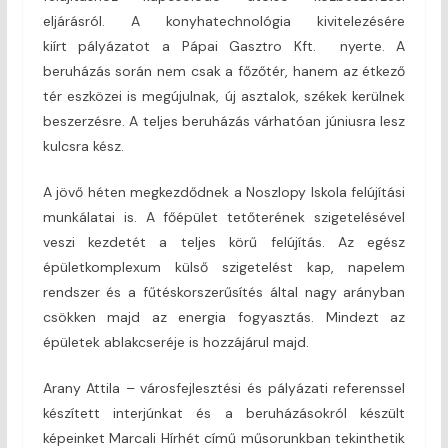
eljárásról. A konyhatechnológia kivitelezésére
kiírt pályázatot a Pápai Gasztro Kft. nyerte. A
beruházás során nem csak a főzőtér, hanem az étkező
tér eszközei is megújulnak, új asztalok, székek kerülnek
beszerzésre. A teljes beruházás várhatóan júniusra lesz
kulcsra kész.
A jövő héten megkezdődnek a Noszlopy Iskola felújítási
munkálatai is. A főépület tetőterének szigetelésével
veszi kezdetét a teljes körű felújítás. Az egész
épületkomplexum külső szigetelést kap, napelem
rendszer és a fűtéskorszerűsítés által nagy arányban
csökken majd az energia fogyasztás. Mindezt az
épületek ablakcseréje is hozzájárul majd.
Arany Attila – városfejlesztési és pályázati referenssel
készített interjúnkat és a beruházásokról készült
képeinket Marcali Hírhét című műsorunkban tekinthetik