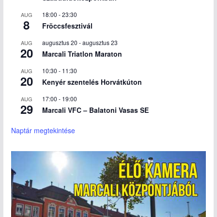
18:00
-
23:30
AUG
8
Fröccsfesztivál
augusztus 20
-
augusztus 23
AUG
20
Marcali Triatlon Maraton
10:30
-
11:30
AUG
20
Kenyér szentelés Horvátkúton
17:00
-
19:00
AUG
29
Marcali VFC – Balatoni Vasas SE
Naptár megtekintése