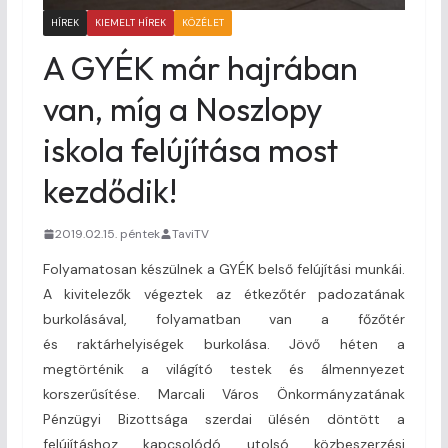
HÍREK
KIEMELT HÍREK
KÖZÉLET
A GYÉK már hajrában
van, míg a Noszlopy
iskola felújítása most
kezdődik!
2019.02.15. péntek
TaviTV
Folyamatosan készülnek a GYÉK belső felújítási munkái.
A kivitelezők végeztek az étkezőtér padozatának
burkolásával, folyamatban van a főzőtér
és raktárhelyiségek burkolása. Jövő héten a
megtörténik a világító testek és álmennyezet
korszerűsítése. Marcali Város Önkormányzatának
Pénzügyi Bizottsága szerdai ülésén döntött a
felújításhoz kapcsolódó utolsó közbeszerzési