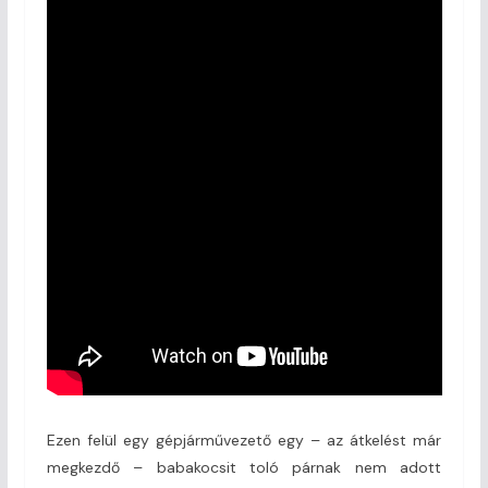
Ezen felül egy gépjárművezető egy – az átkelést már
megkezdő – babakocsit toló párnak nem adott