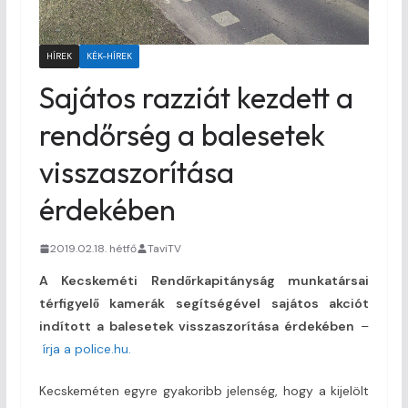
HÍREK
KÉK-HÍREK
Sajátos razziát kezdett a
rendőrség a balesetek
visszaszorítása
érdekében
2019.02.18. hétfő
TaviTV
A Kecskeméti Rendőrkapitányság munkatársai
térfigyelő kamerák segítségével sajátos akciót
indított a balesetek visszaszorítása érdekében
–
írja a police.hu.
Kecskeméten egyre gyakoribb jelenség, hogy a kijelölt