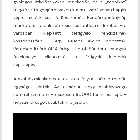
gyalogos-átkelőhelyeken közlekedők, és a „zebrákat”
megközelítő gépjárművezetők nem szabályosan hajtják
végre az átkelést. A Kecskeméti Rendőrkapitányság
munkatársai a balesetek visszaszorítása érdekében – a
városban kiépített térfigyelő rendszernek
köszönhetően – egy sajátos akciót indítottak.
Pénteken 10 órától 14 óráig a Petőfi Sándor utca egyik
átkelőhelyét ellenőrizték a térfigyelő kamerák
segítségével.
A szabálytalankodókat az utca folytatásában rendőri
egységek várták. Az akcióban négy szabályszegő
sofőrrel szemben – összesen 60.000 forint összegű –
helyszínbírságot szabtak ki a járőrök.