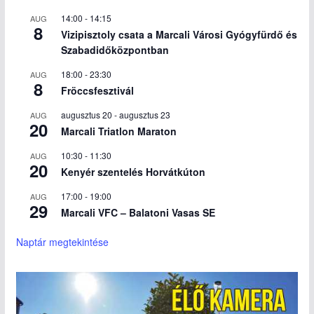
14:00
-
14:15
AUG
8
Vizipisztoly csata a Marcali Városi Gyógyfürdő és
Szabadidőközpontban
18:00
-
23:30
AUG
8
Fröccsfesztivál
augusztus 20
-
augusztus 23
AUG
20
Marcali Triatlon Maraton
10:30
-
11:30
AUG
20
Kenyér szentelés Horvátkúton
17:00
-
19:00
AUG
29
Marcali VFC – Balatoni Vasas SE
Naptár megtekintése