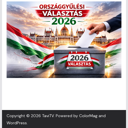
Copyright © 2026
TaviTV
. Powered by
ColorMag
and
WordPress
.