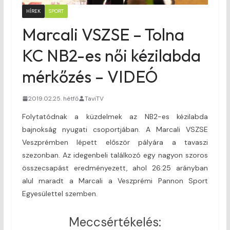
HÍREK
SPORT
Marcali VSZSE – Tolna
KC NB2-es női kézilabda
mérkőzés – VIDEÓ
2019.02.25. hétfő
TaviTV
Folytatódnak a küzdelmek az NB2-es kézilabda
bajnokság nyugati csoportjában. A Marcali VSZSE
Veszprémben lépett először pályára a tavaszi
szezonban. Az idegenbeli találkozó egy nagyon szoros
összecsapást eredményezett, ahol 26:25 arányban
alul maradt a Marcali a Veszprémi Pannon Sport
Egyesülettel szemben.
Meccsértékelés: