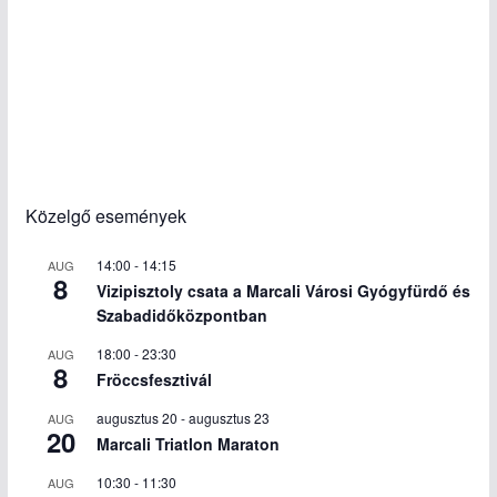
Közelgő események
14:00
-
14:15
AUG
8
Vizipisztoly csata a Marcali Városi Gyógyfürdő és
Szabadidőközpontban
18:00
-
23:30
AUG
8
Fröccsfesztivál
augusztus 20
-
augusztus 23
AUG
20
Marcali Triatlon Maraton
10:30
-
11:30
AUG