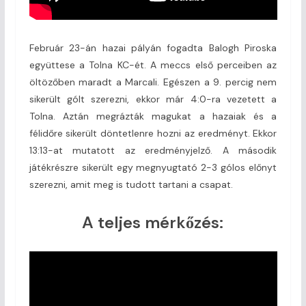
Február 23-án hazai pályán fogadta Balogh Piroska
együttese a Tolna KC-ét. A meccs első perceiben az
öltözőben maradt a Marcali. Egészen a 9. percig nem
sikerült gólt szerezni, ekkor már 4:0-ra vezetett a
Tolna. Aztán megrázták magukat a hazaiak és a
félidőre sikerült döntetlenre hozni az eredményt. Ekkor
13:13-at mutatott az eredményjelző. A második
játékrészre sikerült egy megnyugtató 2-3 gólos előnyt
szerezni, amit meg is tudott tartani a csapat.
A teljes mérkőzés: