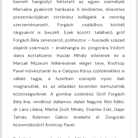
kiemelt hangsúlyt fektetett az egyes személyek
Marcalira gyakorolt hatásaira. A lendületes, élvezetes
prezentációjában történész kollégánk a nemrég
szerzeményezett, Forgách családhoz kötődő
tárgyakról is beszélt. Ezek között található gróf
Forgách Béla zeneszerző, polihisztor – huszadik század
elejéről származó – énekhangra és zongorára íródott
dalos kottafüzete. Huszár Mihály ötletének és a
Marcali Múzeum felkérésének eleget téve, Krishtop
Pavel művésztanár és a Calypso Kórus szólóéneklést is
vállaló tagjai, a füzetben szereplő nyolc dalt
megtanulták, és az előadást követően bemutatták
közönségünknek. A gombai születésű Gróf Forgách
Béla lírai, rendkívül dallamos dalait Nagyné Réti Ildikó,
dr. Láris Liliána, Máthé Zsolt Mihály, Stamler Edit, Gájer
Tamás, Kelemen Gábor énekelte el. Zongorán
közreműködött Krishtop Pavel.