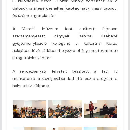
E különleges estén Huszár Mihály történész és a
dalosok is megérdemelten kaptak nagy-nagy tapsot,
és számos gratulációt.
A Marcali Múzeum fent említett, újonnan
szerzeményezett tárgyait Babina Csabáné
gyűjteménykezelő kollégánk a Kulturális Korzó
aulájában lévő tárlóban helyezte el, így megtekinthető
látogatóink számára.
A rendezvényről felvételt készített a Tavi Tv
munkatársa, a közeljövőben látható lesz a program a
helyi televízióban is.