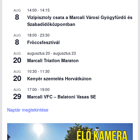
14:00
-
14:15
AUG
8
Vizipisztoly csata a Marcali Városi Gyógyfürdő és
Szabadidőközpontban
18:00
-
23:30
AUG
8
Fröccsfesztivál
augusztus 20
-
augusztus 23
AUG
20
Marcali Triatlon Maraton
10:30
-
11:30
AUG
20
Kenyér szentelés Horvátkúton
17:00
-
19:00
AUG
29
Marcali VFC – Balatoni Vasas SE
Naptár megtekintése