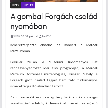
HÍREK
KULTÚRA
A gombai Forgách család
nyomában
2019.03.01. péntek
TaviTV
Ismeretterjesztő előadás és koncert a Marcali
Múzeumban
Február 26-án, a Múzeumi Tudományos Est
rendezvénysorozat idei első programján, a Marcali
Múzeum történész-muzeológusa, Huszár Mihály a
Forgách grófi család tagjait bemutató tudományos
ismeretterjesztő előadást tartott.
Az információkban gazdag helytörténeti és somogyi
vonatkozású adatok, érdekességek mellett az előadó