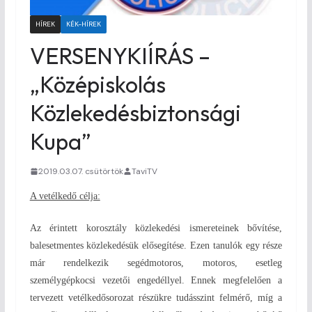
HÍREK
KÉK-HÍREK
VERSENYKIÍRÁS –
„Középiskolás
Közlekedésbiztonsági
Kupa”
2019.03.07. csütörtök
TaviTV
A vetélkedő célja:
Az érintett korosztály közlekedési ismereteinek bővítése,
balesetmentes közlekedésük elősegítése. Ezen tanulók egy része
már rendelkezik segédmotoros, motoros, esetleg
személygépkocsi vezetői engedéllyel. Ennek megfelelően a
tervezett vetélkedősorozat részükre tudásszint felmérő, míg a