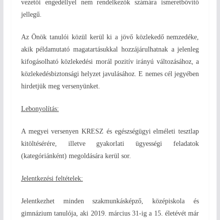
vezetői engedéllyel nem rendelkezők számára ismeretbővítő
jellegű.
Az Önök tanulói közül kerül ki a jövő közlekedő nemzedéke,
akik példamutató magatartásukkal hozzájárulhatnak a jelenleg
kifogásolható közlekedési morál pozitív irányú változásához, a
közlekedésbiztonsági helyzet javulásához. E nemes cél jegyében
hirdetjük meg versenyünket.
Lebonyolítás:
A megyei versenyen KRESZ és egészségügyi elméleti tesztlap
kitöltésérére, illetve gyakorlati ügyességi feladatok
(kategóriánként) megoldására kerül sor.
Jelentkezési feltételek:
Jelentkezhet minden szakmunkásképző, középiskola és
gimnázium tanulója, aki 2019. március 31-ig a 15. életévét már