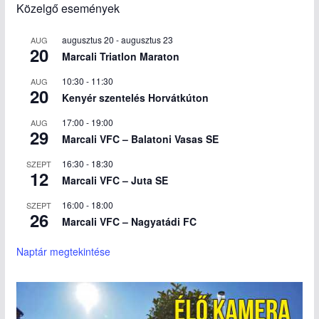
Közelgő események
augusztus 20
-
augusztus 23
AUG
20
Marcali Triatlon Maraton
10:30
-
11:30
AUG
20
Kenyér szentelés Horvátkúton
17:00
-
19:00
AUG
29
Marcali VFC – Balatoni Vasas SE
16:30
-
18:30
SZEPT
12
Marcali VFC – Juta SE
16:00
-
18:00
SZEPT
26
Marcali VFC – Nagyatádi FC
Naptár megtekintése