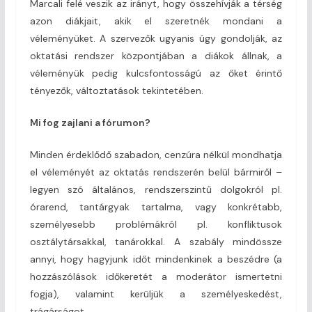
Marcali felé veszik az irányt, hogy összehívják a térség
azon diákjait, akik el szeretnék mondani a
véleményüket. A szervezők ugyanis úgy gondolják, az
oktatási rendszer központjában a diákok állnak, a
véleményük pedig kulcsfontosságú az őket érintő
tényezők, változtatások tekintetében.
Mi fog zajlani a fórumon?
Minden érdeklődő szabadon, cenzúra nélkül mondhatja
el véleményét az oktatás rendszerén belül bármiről –
legyen szó általános, rendszerszintű dolgokról pl.
órarend, tantárgyak tartalma, vagy konkrétabb,
személyesebb problémákról pl. konfliktusok
osztálytársakkal, tanárokkal. A szabály mindössze
annyi, hogy hagyjunk időt mindenkinek a beszédre (a
hozzászólások időkeretét a moderátor ismertetni
fogja), valamint kerüljük a személyeskedést,
trágárságot.