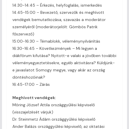
14:30-14:45 – Érkezés, helyfoglalás, ismerkedés
14:45-15:00 – Bevezető, szervezők és meghívott
vendégek bemutatkozása, szavazás a moderátor
személyéről (moderátorjelölt: Gömbös Patrik
főszervező)
15:00-16:30 – Témablokk, véleménynyilvánítás
16:30-16:45 – Következmények – Mi legyen a
diákfórum kifutása? Nyitott-e valaki a jövőben további
véleményegyeztetésekre, egyéb aktivitásra? Küldjünk-
e javaslatot Somogy megye, vagy akár az ország
döntéshozóinak?
16:45-17:00 – Zárás
Meghívott vendégek:
Móring József Attila országgyűlési képviselő
(visszajelzését várjuk)
Dr. Steinmetz Ádám országgyűlési képviselő
Ander Balázs országgyűlési képviselő, az oktatási