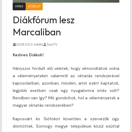
HÍREK
KÖZÉLET
Diákfórum lesz
Marcaliban
2019.03.11. hétfő
TaviTV
Kedves Diákok!
Hányszor fordult elő veletek, hogy elmondtátok volna
a véleményeteket valamiről az oktatás rendszerével
kapcsolatban, azonban, minden, amit ezért kaptatok,
legjobb esetben csak egy nyugalomra intés volt?
Rendben van így? Mit gondoltok, hol a véleményetek a
magyar oktatás rendszerében?
Kaposvárt és Siófokot követően a szervezők úgy
döntöttek, Somogy megye települései közül ezúttal