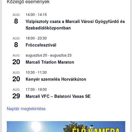
Közelgő események
14:00
-
14:15
AUG
8
Vizipisztoly csata a Marcali Városi Gyógyfürdő és
Szabadidőközpontban
18:00
-
23:30
AUG
8
Fröccsfesztivál
augusztus 20
-
augusztus 23
AUG
20
Marcali Triatlon Maraton
10:30
-
11:30
AUG
20
Kenyér szentelés Horvátkúton
17:00
-
19:00
AUG
29
Marcali VFC – Balatoni Vasas SE
Naptár megtekintése