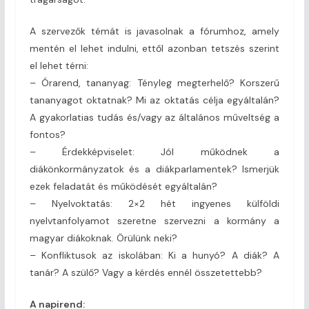
A szervezők témát is javasolnak a fórumhoz, amely
mentén el lehet indulni, ettől azonban tetszés szerint
el lehet térni:
– Órarend, tananyag: Tényleg megterhelő? Korszerű
tananyagot oktatnak? Mi az oktatás célja egyáltalán?
A gyakorlatias tudás és/vagy az általános műveltség a
fontos?
– Érdekképviselet: Jól működnek a
diákönkormányzatok és a diákparlamentek? Ismerjük
ezek feladatát és működését egyáltalán?
– Nyelvoktatás: 2×2 hét ingyenes külföldi
nyelvtanfolyamot szeretne szervezni a kormány a
magyar diákoknak. Örülünk neki?
– Konfliktusok az iskolában: Ki a hunyó? A diák? A
tanár? A szülő? Vagy a kérdés ennél összetettebb?
A napirend: