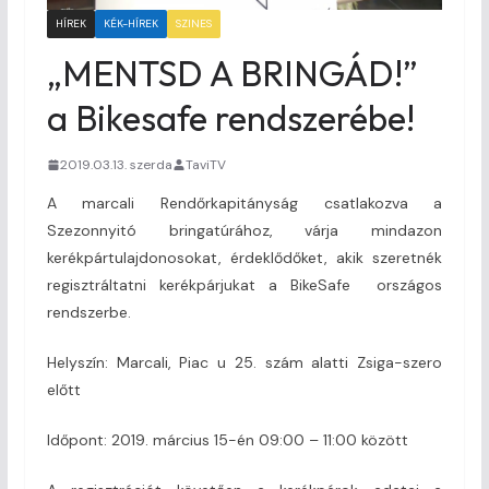
HÍREK
KÉK-HÍREK
SZINES
„MENTSD A BRINGÁD!”
a Bikesafe rendszerébe!
2019.03.13. szerda
TaviTV
A marcali Rendőrkapitányság csatlakozva a
Szezonnyitó bringatúrához, várja mindazon
kerékpártulajdonosokat, érdeklődőket, akik szeretnék
regisztráltatni kerékpárjukat a BikeSafe országos
rendszerbe.
Helyszín: Marcali, Piac u 25. szám alatti Zsiga-szero
előtt
Időpont: 2019. március 15-én 09:00 – 11:00 között