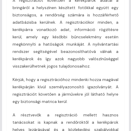
A regisztrációt követően a kerékpárok adatai a
bringáról a helyszínen készített fotókkal együtt egy
biztonságos, a rendőrség számára is hozzáférhető
adatbázisba kerülnek. A regisztrációkor minden, a
kerékpárra vonatkozó adat, információ rögzítésre
kerül, amely egy későbbi bűncselekmény esetén
megkönnyíti a hatóságok munkáját. A nyilvántartási
rendszer segítségével beazonosíthatóvá válnak a
kerékpárok és így azok nagyobb valószínűséggel
visszakerülhetnek jogos tulajdonosaihoz.
Kérjük, hogy a regisztrációhoz mindenki hozza magával
kerékpárján kívül személyazonosító igazolványát. A
regisztrációt követően a járművekre jól látható helyre
egy biztonsági matrica kerül.
A résztvevők a regisztráció mellett hasznos
tanácsokat is kapnak a rendőröktől a kerékpárok
helyes lezárásával és a közlekedési szabályokkal