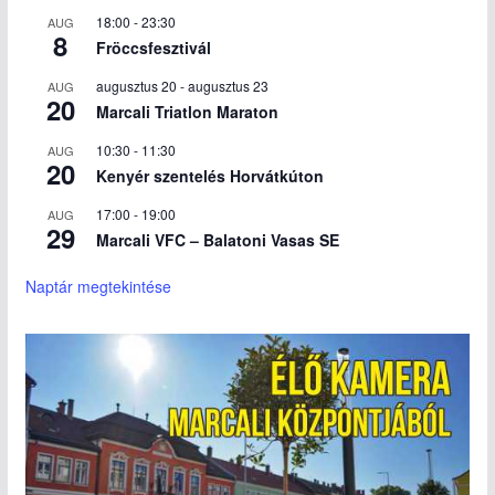
18:00
-
23:30
AUG
8
Fröccsfesztivál
augusztus 20
-
augusztus 23
AUG
20
Marcali Triatlon Maraton
10:30
-
11:30
AUG
20
Kenyér szentelés Horvátkúton
17:00
-
19:00
AUG
29
Marcali VFC – Balatoni Vasas SE
Naptár megtekintése