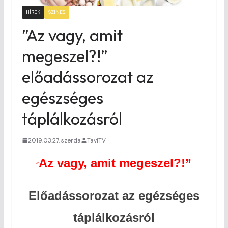
HÍREK
SZINES
”Az vagy, amit
megeszel?!”
előadássorozat az
egészséges
táplálkozásról
2019.03.27. szerda
TaviTV
Az vagy, amit megeszel?!”
”
Előadássorozat az egézséges
táplálkozásról