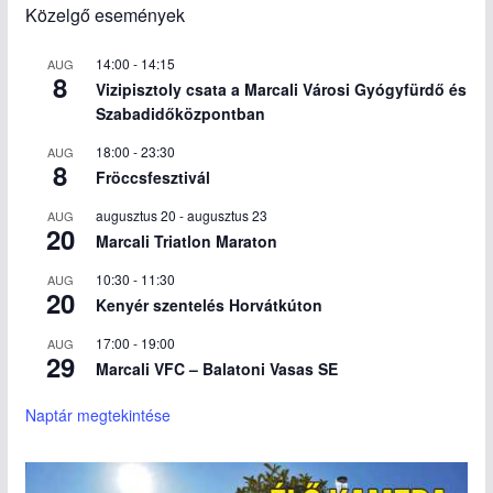
Közelgő események
14:00
-
14:15
AUG
8
Vizipisztoly csata a Marcali Városi Gyógyfürdő és
Szabadidőközpontban
18:00
-
23:30
AUG
8
Fröccsfesztivál
augusztus 20
-
augusztus 23
AUG
20
Marcali Triatlon Maraton
10:30
-
11:30
AUG
20
Kenyér szentelés Horvátkúton
17:00
-
19:00
AUG
29
Marcali VFC – Balatoni Vasas SE
Naptár megtekintése