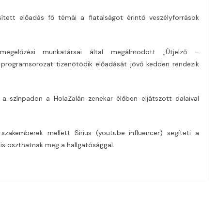
sített előadás fő témái a fiatalságot érintő veszélyforrások
megelőzési munkatársai által megálmodott „Útjelző –
 programsorozat tizenötödik előadását jövő kedden rendezik
 a színpadon a HolaZalán zenekar élőben eljátszott dalaival
szakemberek mellett Sirius (youtube influencer) segíteti a
 is oszthatnak meg a hallgatósággal.