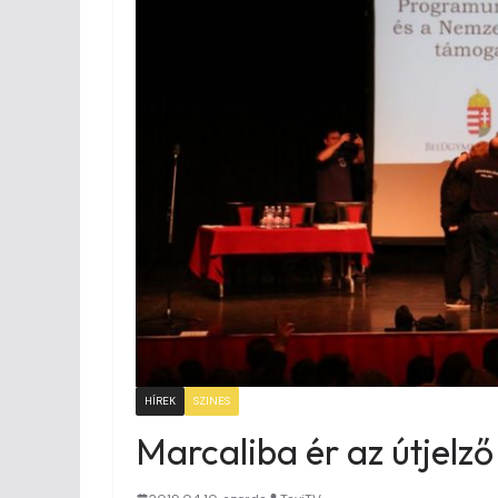
HÍREK
SZINES
Marcaliba ér az útjelző