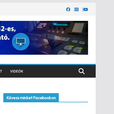
T
VIDEÓK
Kövess minket Facebookon