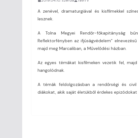
2019.04.10. szerda
TaviTV
A zenével, dramaturgiával és kisfilmekkel színe
lesznek.
A Tolna Megyei Rendőr-főkapitányság bűn
Reflektorfényben az ifjúságvédelem” elnevezésű
majd meg Marcaliban, a Művelődési házban.
Az egyes témákat kisfilmeken vezetik fel, majd
hangolódnak.
A témák feldolgozásban a rendőrségi és civil 
diákokat, akik saját életükből érdekes epizódokat