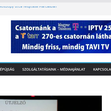
oszlopy utca felújítása Marcaliban –
szombattól másodfokú lesz a hőségriasztás
ulában: lakossági felháborodást váltott ki a
llyazás Marcaliban – VIDEÓ
 a Balatonnál – az első félidő végén
Marcalinál
ÉPÚJSÁG
SZOLGÁLTATÁSAINK – MÉDIAAJÁNLAT
KAPCSOLA