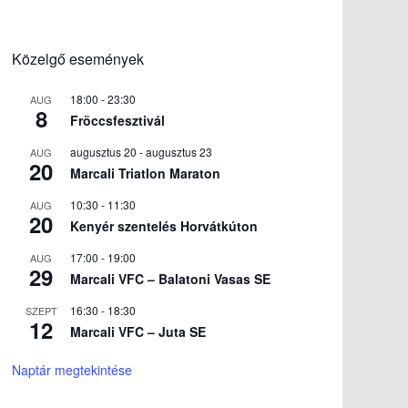
Közelgő események
18:00
-
23:30
AUG
8
Fröccsfesztivál
augusztus 20
-
augusztus 23
AUG
20
Marcali Triatlon Maraton
10:30
-
11:30
AUG
20
Kenyér szentelés Horvátkúton
17:00
-
19:00
AUG
29
Marcali VFC – Balatoni Vasas SE
16:30
-
18:30
SZEPT
12
Marcali VFC – Juta SE
Naptár megtekintése