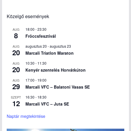
Közelgő események
18:00
-
23:30
AUG
8
Fröccsfesztivál
augusztus 20
-
augusztus 23
AUG
20
Marcali Triatlon Maraton
10:30
-
11:30
AUG
20
Kenyér szentelés Horvátkúton
17:00
-
19:00
AUG
29
Marcali VFC – Balatoni Vasas SE
16:30
-
18:30
SZEPT
12
Marcali VFC – Juta SE
Naptár megtekintése