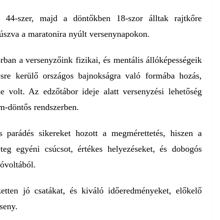
 44-szer, majd a döntőkben 18-szor álltak rajtkőre
 úszva a maratonira nyúlt versenynapokon.
rban a versenyzőink fizikai, és mentális állóképességeik
ésre kerülő országos bajnokságra való formába hozás,
e volt. Az edzőtábor ideje alatt versenyzési lehetőség
am-döntős rendszerben.
 parádés sikereket hozott a megmérettetés, hiszen a
eteg egyéni csúcsot, értékes helyezéseket, és dobogós
jóvoltából.
etten jó csatákat, és kiváló időeredményeket, előkelő
seny.