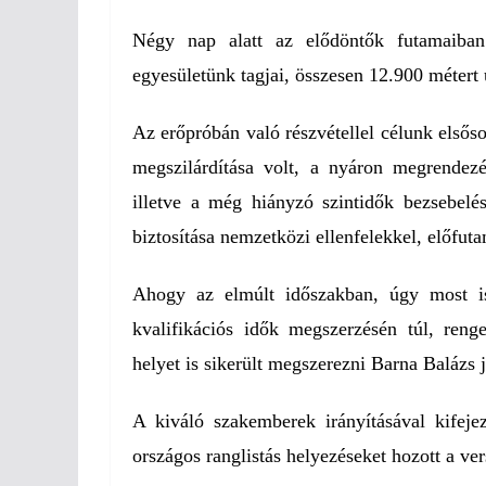
Négy nap alatt az elődöntők futamaiban
egyesületünk tagjai, összesen 12.900 métert
Az erőpróbán való részvétellel célunk elsőso
megszilárdítása volt, a nyáron megrendez
illetve a még hiányzó szintidők bezsebelés
biztosítása nemzetközi ellenfelekkel, előfut
Ahogy az elmúlt időszakban, úgy most is
kvalifikációs idők megszerzésén túl, reng
helyet is sikerült megszerezni Barna Balázs 
A kiváló szakemberek irányításával kifejez
országos ranglistás helyezéseket hozott a ver