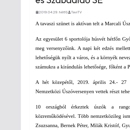
2019.04.29. hétfő
TaviTV
A tavaszi szünet is aktívan telt a Marcali Ú
Az egyesület 6 sportolója húsvét hétfőn Győ
meg versenyzőink. A napi két edzés mellett 
lehetőségük nyílt a város, és a környék nev
számukra a kirándulás lehetősége, főként a
A hét közepétől, 2019. április 24.- 27
Nemzetközi Úszóversenyen vettek részt tehe
10 országból érkeztek úszók a rangos
közreműködésével. Több nemzetközileg ismer
Zsuzsanna, Bernek Péter, Milák Kristóf, Gyu