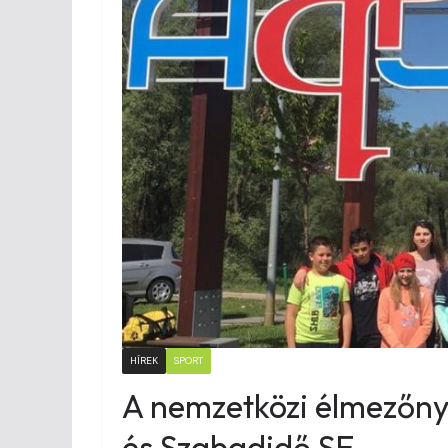
HÍREK
SPORT
A nemzetközi élmezőnyb
és Szabadidő SE