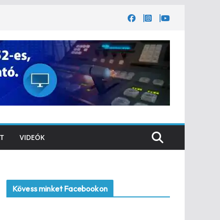
T
VIDEÓK
Kövess minket Facebookon