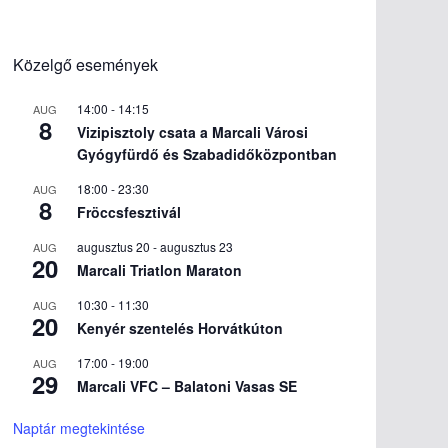
Közelgő események
14:00
-
14:15
AUG
8
Vizipisztoly csata a Marcali Városi
Gyógyfürdő és Szabadidőközpontban
18:00
-
23:30
AUG
8
Fröccsfesztivál
augusztus 20
-
augusztus 23
AUG
20
Marcali Triatlon Maraton
10:30
-
11:30
AUG
20
Kenyér szentelés Horvátkúton
17:00
-
19:00
AUG
29
Marcali VFC – Balatoni Vasas SE
Naptár megtekintése