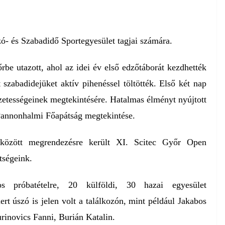
szó- és Szabadidő Sportegyesület tagjai számára.
rbe utazott, ahol az idei év első edzőtáborát kezdhették
szabadidejüket aktív pihenéssel töltötték. Első két nap
ezetességeinek megtekintésére. Hatalmas élményt nyújtott
 Pannonhalmi Főapátság megtekintése.
 között megrendezésre került XI. Scitec Győr Open
tségeink.
 próbatételre, 20 külföldi, 30 hazai egyesület
t úszó is jelen volt a találkozón, mint például Jakabos
rinovics Fanni, Burián Katalin.