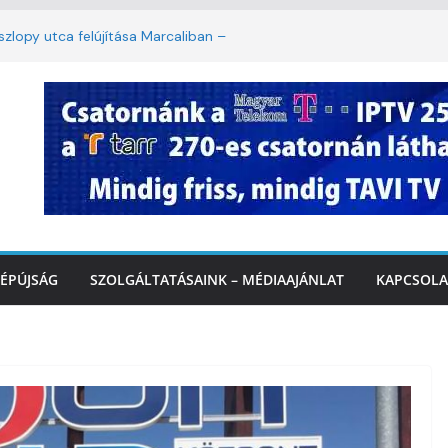
lopy utca felújítása Marcaliban –
mbattól másodfokú lesz a hőségriasztás
ban: lakossági felháborodást váltott ki a
azás Marcaliban – VIDEÓ
 Balatonnál – az első félidő végén
rcalinál
ÉPÚJSÁG
SZOLGÁLTATÁSAINK – MÉDIAAJÁNLAT
KAPCSOLA