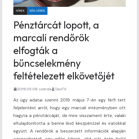
HÍREK
KÉK-HÍREK
Pénztárcát lopott, a
marcali rendőrök
elfogták a
bűncselekmény
feltételezett elkövetőjét
2019.05.08. szerda
TaviTV
Az ügy adatai szerint 2019. május 7-én egy férfi tett
feljelentést arról, hogy egy marcali intézményben ott
hagyta a pénztárcáját, de mire visszament érte, valaki
eltulajdonította a benne lévő készpénzzel és iratokkal
együtt. A rendőrök a beszerzett információk alapján
azonosítottak egy niklai lakost, akit pár órán belül