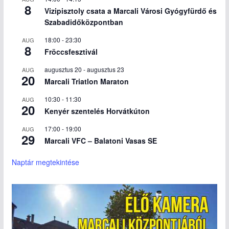
8
Vizipisztoly csata a Marcali Városi Gyógyfürdő és
Szabadidőközpontban
18:00
-
23:30
AUG
8
Fröccsfesztivál
augusztus 20
-
augusztus 23
AUG
20
Marcali Triatlon Maraton
10:30
-
11:30
AUG
20
Kenyér szentelés Horvátkúton
17:00
-
19:00
AUG
29
Marcali VFC – Balatoni Vasas SE
Naptár megtekintése