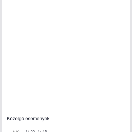
Közelgő események
14:00
-
14:15
AUG