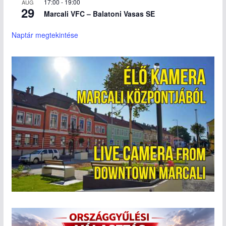
17:00
-
19:00
AUG
29
Marcali VFC – Balatoni Vasas SE
Naptár megtekintése