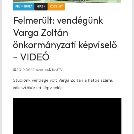
FELMERÜLT
HÍREK
KÖZÉLET
Felmerült: vendégünk
Varga Zoltán
önkormányzati képviselő
– VIDEÓ
2019.05.15. szerda
TaviTV
Stúdiónk vendége volt Varga Zoltán a hatos számú
választókörzet képviselője.