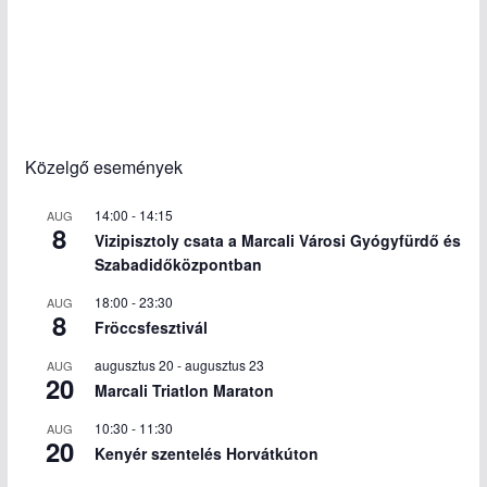
Közelgő események
14:00
-
14:15
AUG
8
Vizipisztoly csata a Marcali Városi Gyógyfürdő és
Szabadidőközpontban
18:00
-
23:30
AUG
8
Fröccsfesztivál
augusztus 20
-
augusztus 23
AUG
20
Marcali Triatlon Maraton
10:30
-
11:30
AUG
20
Kenyér szentelés Horvátkúton