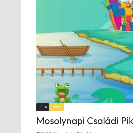
HÍREK
SZINES
Mosolynapi Családi Pikn