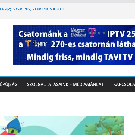
lopy utca felújítása Marcaliban –
mbattól másodfokú lesz a hőségriasztás
ban: lakossági felháborodást váltott ki a
azás Marcaliban – VIDEÓ
 Balatonnál – az első félidő végén
rcalinál
ÉPÚJSÁG
SZOLGÁLTATÁSAINK – MÉDIAAJÁNLAT
KAPCSOLA