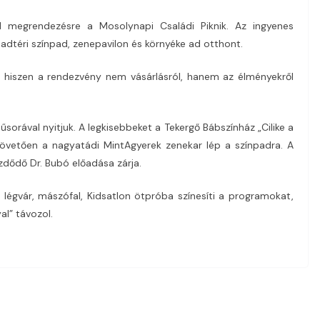
 megrendezésre a Mosolynapi Családi Piknik. Az ingyenes
dtéri színpad, zenepavilon és környéke ad otthont.
 hiszen a rendezvény nem vásárlásról, hanem az élményekről
sorával nyitjuk. A legkisebbeket a Tekergő Bábszínház „Cilike a
követően a nagyatádi MintAgyerek zenekar lép a színpadra. A
dődő Dr. Bubó előadása zárja.
 légvár, mászófal, Kidsatlon ötpróba színesíti a programokat,
al” távozol.