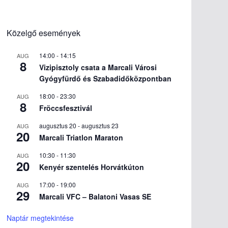
Közelgő események
14:00
-
14:15
AUG
8
Vizipisztoly csata a Marcali Városi
Gyógyfürdő és Szabadidőközpontban
18:00
-
23:30
AUG
8
Fröccsfesztivál
augusztus 20
-
augusztus 23
AUG
20
Marcali Triatlon Maraton
10:30
-
11:30
AUG
20
Kenyér szentelés Horvátkúton
17:00
-
19:00
AUG
29
Marcali VFC – Balatoni Vasas SE
Naptár megtekintése