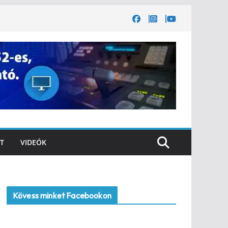
T
VIDEÓK
Kövess minket Facebookon