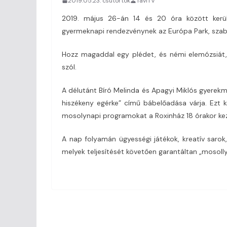
2019.05.23. csütörtök
TaviTV
2019. május 26-án 14 és 20 óra között kerül
gyermeknapi rendezvénynek az Európa Park, szaba
Hozz magaddal egy plédet, és némi elemózsiát,
szól.
A délutánt Bíró Melinda és Apagyi Miklós gyerekmű
hiszékeny egérke” című bábelőadása várja. Ezt 
mosolynapi programokat a Roxinház 18 órakor kez
A nap folyamán ügyességi játékok, kreatív sarok,
melyek teljesítését követően garantáltan „mosolly