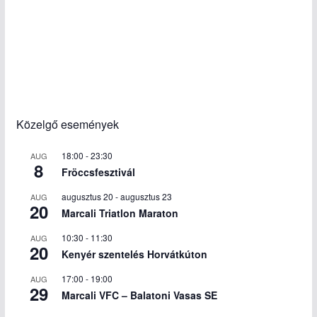
Közelgő események
18:00
-
23:30
AUG
8
Fröccsfesztivál
augusztus 20
-
augusztus 23
AUG
20
Marcali Triatlon Maraton
10:30
-
11:30
AUG
20
Kenyér szentelés Horvátkúton
17:00
-
19:00
AUG
29
Marcali VFC – Balatoni Vasas SE