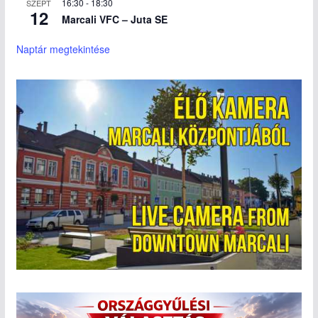
16:30
-
18:30
SZEPT
12
Marcali VFC – Juta SE
Naptár megtekintése