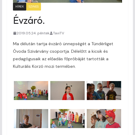
HÍREK
SZINES
Évzáró.
2019.05.24. péntek
TaviTV
Ma délután tartja évzáró ünnepségét a Tündérliget
Óvoda Szivárvány csoportja. Délelőtt a kicsik és
pedagógusaik az előadás főpróbáját tartották a
Kulturális Korzó mozi termében.