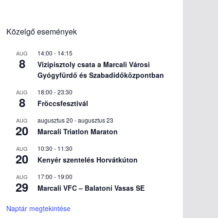
Közelgő események
14:00
-
14:15
AUG
8
Vizipisztoly csata a Marcali Városi
Gyógyfürdő és Szabadidőközpontban
18:00
-
23:30
AUG
8
Fröccsfesztivál
augusztus 20
-
augusztus 23
AUG
20
Marcali Triatlon Maraton
10:30
-
11:30
AUG
20
Kenyér szentelés Horvátkúton
17:00
-
19:00
AUG
29
Marcali VFC – Balatoni Vasas SE
Naptár megtekintése