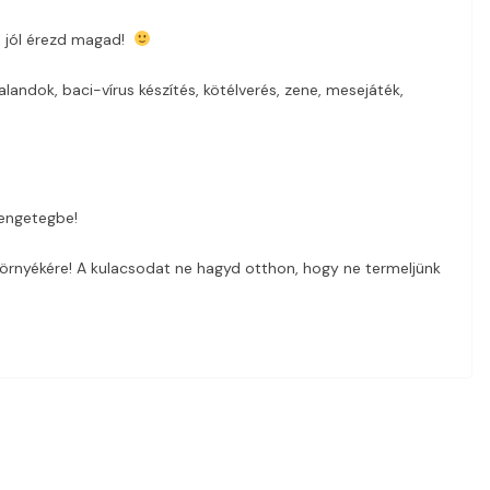
n jól érezd magad!
landok, baci-vírus készítés, kötélverés, zene, mesejáték,
rengetegbe!
környékére! A kulacsodat ne hagyd otthon, hogy ne termeljünk