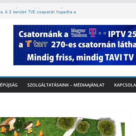
stai szolgáltatásnyújtás a hőségriadó alatt
. A 3. kerület TVE csapatát fogadta a
IDEÓ
tette a tűzoltók dolgát Marcalinál
iztonságos közlekedésért, elektromos
étvégi felfrissülés: jövő héten újra berobban
ÉPÚJSÁG
SZOLGÁLTATÁSAINK – MÉDIAAJÁNLAT
KAPCSOLA