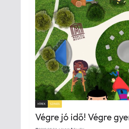
HÍREK
SZINES
Végre jó idő! Végre gy