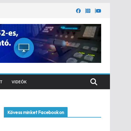
T
VIDEÓK
Kövess minket Facebookon