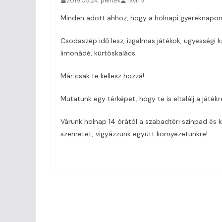
2019.05.24. péntek
TaviTV
Minden adott ahhoz, hogy a holnapi gyereknapo
Csodaszép idő lesz, izgalmas játékok, ügyességi ka
limonádé, kürtöskalács.
Már csak te kellesz hozzá!
Mutatunk egy térképet, hogy te is eltalálj a játék
Várunk holnap 14 órától a szabadtéri színpad és 
szemetet, vigyázzunk együtt környezetünkre!