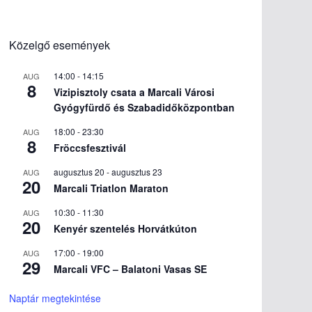
Közelgő események
14:00
-
14:15
AUG
8
Vizipisztoly csata a Marcali Városi
Gyógyfürdő és Szabadidőközpontban
18:00
-
23:30
AUG
8
Fröccsfesztivál
augusztus 20
-
augusztus 23
AUG
20
Marcali Triatlon Maraton
10:30
-
11:30
AUG
20
Kenyér szentelés Horvátkúton
17:00
-
19:00
AUG
29
Marcali VFC – Balatoni Vasas SE
Naptár megtekintése