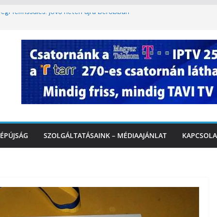
égi felfrissülés: jövő héten újra berobban
korlátozás a Rákóczi utcában a hétvégi
t
3. kerület TVE csapatát fogadta a
Ó
te a tűzoltók dolgát Marcalinál
onságos közlekedésért, elektromos
ÉPÚJSÁG
SZOLGÁLTATÁSAINK – MÉDIAAJÁNLAT
KAPCSOLA