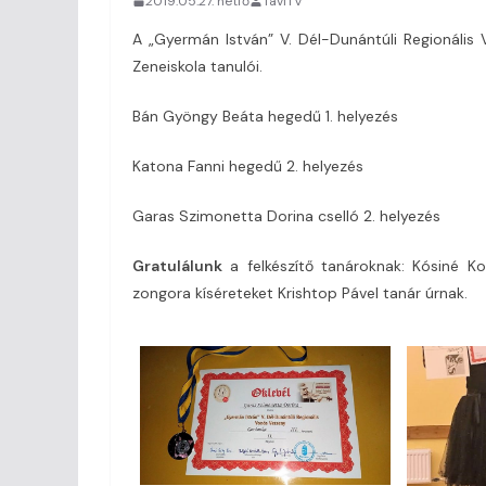
2019.05.27. hétfő
TaviTV
A „Gyermán István” V. Dél-Dunántúli Regionális
Zeneiskola tanulói.
Bán Gyöngy Beáta hegedű 1. helyezés
Katona Fanni hegedű 2. helyezés
Garas Szimonetta Dorina cselló 2. helyezés
Gratulálunk
a felkészítő tanároknak: Kósiné K
zongora kíséreteket Krishtop Pável tanár úrnak.