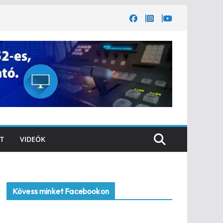
T
VIDEÓK
Kövess minket Facebookon