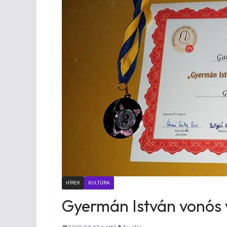
HÍREK
KULTÚRA
Gyermán István vonós 