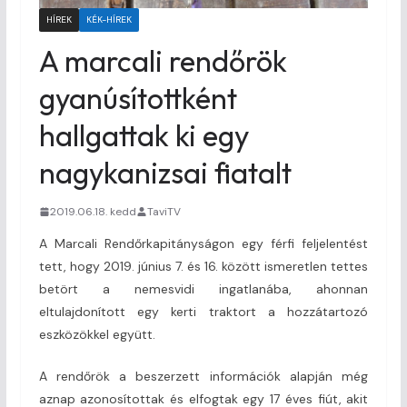
HÍREK
KÉK-HÍREK
A marcali rendőrök
gyanúsítottként
hallgattak ki egy
nagykanizsai fiatalt
2019.06.18. kedd
TaviTV
A Marcali Rendőrkapitányságon egy férfi feljelentést
tett, hogy 2019. június 7. és 16. között ismeretlen tettes
betört a nemesvidi ingatlanába, ahonnan
eltulajdonított egy kerti traktort a hozzátartozó
eszközökkel együtt.
A rendőrök a beszerzett információk alapján még
aznap azonosítottak és elfogtak egy 17 éves fiút, akit