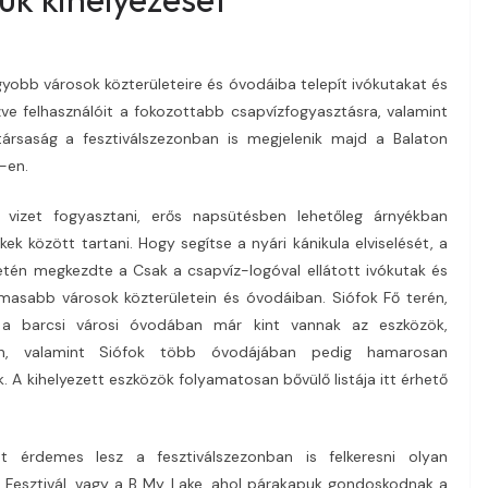
agyobb városok közterületeire és óvodáiba telepít ivókutakat és
ve felhasználóit a fokozottabb csapvízfogyasztásra, valamint
 társaság a fesztiválszezonban is megjelenik majd a Balaton
-en.
vizet fogyasztani, erős napsütésben lehetőleg árnyékban
ek között tartani. Hogy segítse a nyári kánikula elviselését, a
letén megkezdte a Csak a csapvíz-logóval ellátott ivókutak és
lmasabb városok közterületein és óvodáiban. Siófok Fő terén,
a barcsi városi óvodában már kint vannak az eszközök,
eden, valamint Siófok több óvodájában pedig hamarosan
k. A kihelyezett eszközök folyamatosan bővülő listája itt érhető
t érdemes lesz a fesztiválszezonban is felkeresni olyan
 Fesztivál, vagy a B My Lake, ahol párakapuk gondoskodnak a