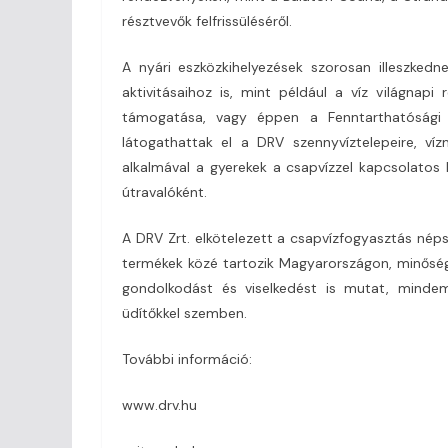
résztvevők felfrissüléséről.
A nyári eszközkihelyezések szorosan illeszkedn
aktivitásaihoz is, mint például a víz világnap
támogatása, vagy éppen a Fenntarthatósági 
látogathattak el a DRV szennyvíztelepeire, víz
alkalmával a gyerekek a csapvízzel kapcsolatos
útravalóként.
A DRV Zrt. elkötelezett a csapvízfogyasztás néps
termékek közé tartozik Magyarországon, minősé
gondolkodást és viselkedést is mutat, mindem
üdítőkkel szemben.
További információ:
www.drv.hu