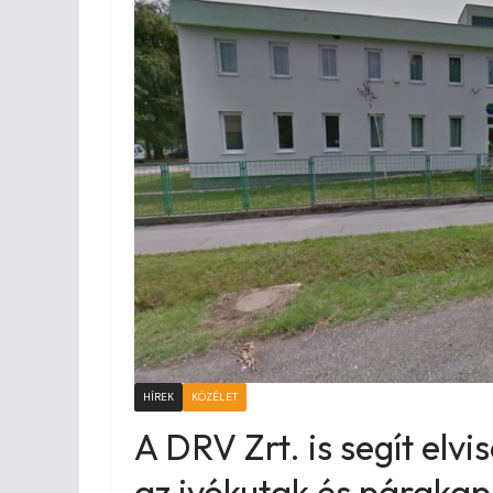
HÍREK
KÖZÉLET
A DRV Zrt. is segít elv
az ivókutak és párakap