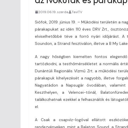
2019.06.19. szerda
TaviTV
Siófok, 2019. június 19. – Működési területén a n
párakapukat az idén 110 éves DRV Zrt., ösztönöz
elviselhetőbbé téve a forró nyári időjárást. A
Soundon, a Strand fesztiválon, illetve a B My Lake
A nagy hőségben kiemelten fontos elegendő 
tartózkodni, a testhőmérsékletet a normális érték
Dunántúli Regionális Vízmű Zrt. a működési terü
párakapuk kihelyezését a nagyobb, illetve forga
Nagyatádon a Napsugár óvodában, valamint 
Keszthelyen, a Velencei-tónál, Balatonfür
találkozhatnak ezekkel a felhasználók és látogató
el.
A Csak a csapvíz-logóval ellátott eszközöke
rendezvényeken, mint a Balaton Sound, a Strand