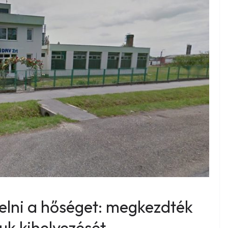
iselni a hőséget: megkezdték
uk kihelyezését