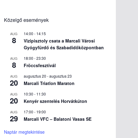
Közelgő események
14:00
-
14:15
AUG
8
Vizipisztoly csata a Marcali Városi
Gyógyfürdő és Szabadidőközpontban
18:00
-
23:30
AUG
8
Fröccsfesztivál
augusztus 20
-
augusztus 23
AUG
20
Marcali Triatlon Maraton
10:30
-
11:30
AUG
20
Kenyér szentelés Horvátkúton
17:00
-
19:00
AUG
29
Marcali VFC – Balatoni Vasas SE
Naptár megtekintése