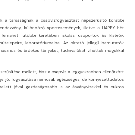
ek a társaságnak a csapvízfogyasztást népszerűsítő korábbi
i rendezvény, különböző sportesemények, illetve a HAPPY-hét
Témahét, utóbbi keretében iskolás csoportok és kísérőik
műtelepeire, laboratóriumaiba. Az oktató jellegű bemutatók
 hasznos és érdekes tényeket, tudnivalókat vihettek magukkal
zerűsítése mellett, hisz a csapvíz a leggyakrabban ellenőrzött
ge jó, fogyasztása nemcsak egészséges, de környezettudatos
ellett jóval gazdaságosabb is az ásványvizekkel és cukros