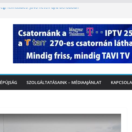
égi felfrissülés: jövő héten újra berobban
korlátozás a Rákóczi utcában a hétvégi
t
3. kerület TVE csapatát fogadta a
Ó
te a tűzoltók dolgát Marcalinál
onságos közlekedésért, elektromos
ÉPÚJSÁG
SZOLGÁLTATÁSAINK – MÉDIAAJÁNLAT
KAPCSOLA