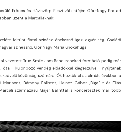
rülő Fröccs és Háziszörp Fesztivál estéjén Gór-Nagy Era ad
deóban üzent a Marcaliaknak:
őtt feltűnt fiatal színész-énekesnő igazi egyéniség. Családi
 magyar színésznő, Gór Nagy Mária unokahúga.
tal vezetett True Smile Jam Band zenekari formáció pedig már
ek-óta – különböző vendég előadókkal kiegészülve – nyújtanak
ekedvelő közönség számára. Ők hozták el az elmúlt években a
i Mariannt, Bársony Bálintot, Heincz Gábor „Biga”-t és Éliás
 Marcali származású Gájer Bálinttal is koncerteztek már több