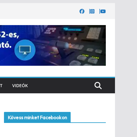
T
VIDEÓK
Kövess minket Facebookon