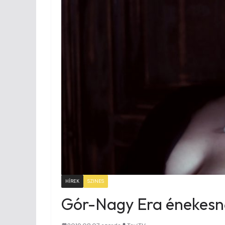
HÍREK
SZINES
Gór-Nagy Era énekesnő