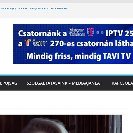
oszlopy utca felújítása Marcaliban –
szombattól másodfokú lesz a hőségriasztás
ulában: lakossági felháborodást váltott ki a
llyazás Marcaliban – VIDEÓ
k a Balatonnál – az első félidő végén
Marcalinál
ÉPÚJSÁG
SZOLGÁLTATÁSAINK – MÉDIAAJÁNLAT
KAPCSOLA