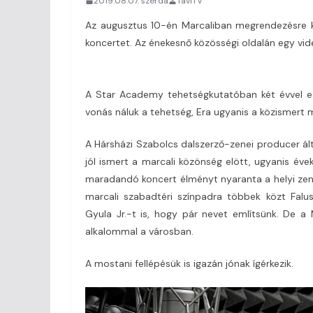
2019.08.07. szerda
TaviTV
Az augusztus 10-én Marcaliban megrendezésre ke
koncertet. Az énekesnő közösségi oldalán egy vi
A Star Academy tehetségkutatóban két évvel ezel
vonás náluk a tehetség, Era ugyanis a közismert
A Hársházi Szabolcs dalszerző-zenei producer ál
jól ismert a marcali közönség elött, ugyanis év
maradandó koncert élményt nyaranta a helyi zen
marcali szabadtéri színpadra többek közt Falus
Gyula Jr.-t is, hogy pár nevet említsünk. De a
alkalommal a városban.
A mostani fellépésük is igazán jónak ígérkezik.