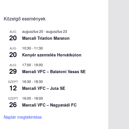
Közelgő események
augusztus 20
-
augusztus 23
AUG
20
Marcali Triatlon Maraton
10:30
-
11:30
AUG
20
Kenyér szentelés Horvátkúton
17:00
-
19:00
AUG
29
Marcali VFC – Balatoni Vasas SE
16:30
-
18:30
SZEPT
12
Marcali VFC – Juta SE
16:00
-
18:00
SZEPT
26
Marcali VFC – Nagyatádi FC
Naptár megtekintése