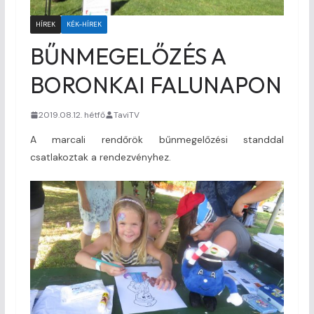
HÍREK
KÉK-HÍREK
BŰNMEGELŐZÉS A
BORONKAI FALUNAPON
2019.08.12. hétfő
TaviTV
A marcali rendőrök bűnmegelőzési standdal
csatlakoztak a rendezvényhez.