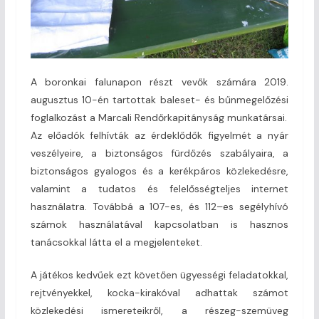
A boronkai falunapon részt vevők számára 2019.
augusztus 10-én tartottak baleset- és bűnmegelőzési
foglalkozást a Marcali Rendőrkapitányság munkatársai.
Az előadók felhívták az érdeklődők figyelmét a nyár
veszélyeire, a biztonságos fürdőzés szabályaira, a
biztonságos gyalogos és a kerékpáros közlekedésre,
valamint a tudatos és felelősségteljes internet
használatra. Továbbá a 107-es, és 112–es segélyhívó
számok használatával kapcsolatban is hasznos
tanácsokkal látta el a megjelenteket.
A játékos kedvűek ezt követően ügyességi feladatokkal,
rejtvényekkel, kocka-kirakóval adhattak számot
közlekedési ismereteikről, a részeg-szemüveg