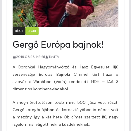
HÍREK
SPORT
Gergő Európa bajnok!
2019.08.26. hétfő
TaviTV
A Boronkai Hagyományőrző és Íjász Egyesület ifjú
versenyzője Európa Bajnoki Címmel tért haza a
szlovákiai Várnában (Varín) rendezett HDH – IAA 3
dimenziós kontinensviadalról.
A megmérettetésen több mint 500 íjász vett részt.
Gergő kategóriájában és korosztályában is népes volt
a mezőny. Így a két hete Ob címet szerzett fiú, nagy
izgalommal vágott neki a küzdelmeknek.