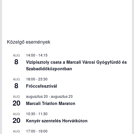
Közelgő események
14:00
-
14:15
AUG
8
Vizipisztoly csata a Marcali Városi Gyógyfürdő és
Szabadidőközpontban
18:00
-
23:30
AUG
8
Fröccsfesztivál
augusztus 20
-
augusztus 23
AUG
20
Marcali Triatlon Maraton
10:30
-
11:30
AUG
20
Kenyér szentelés Horvátkúton
17:00
-
19:00
AUG