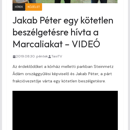
HÍREK
KÖZÉLET
Jakab Péter egy kötetlen
beszélgetésre hívta a
Marcaliakat – VIDEÓ
2019.08.30. péntek
TaviTV
Az érdeklődőket a kórház melletti parkban Steinmetz
Ádám országgyűlési képviselő és Jakab Péter, a párt
frakcióvezetője várta egy kötetlen beszélgetésre.