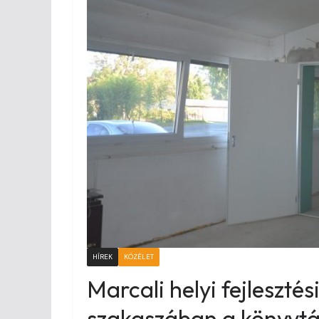
HÍREK
KÖZÉLET
Marcali helyi fejleszté
szakaszában a könyvtá