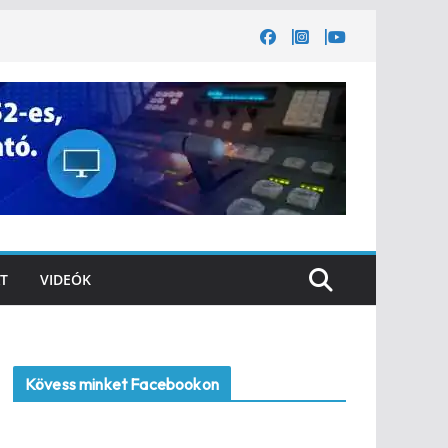
T
VIDEÓK
Kövess minket Facebookon