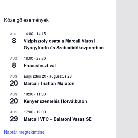
Közelgő események
14:00
-
14:15
AUG
8
Vizipisztoly csata a Marcali Városi
Gyógyfürdő és Szabadidőközpontban
18:00
-
23:30
AUG
8
Fröccsfesztivál
augusztus 20
-
augusztus 23
AUG
20
Marcali Triatlon Maraton
10:30
-
11:30
AUG
20
Kenyér szentelés Horvátkúton
17:00
-
19:00
AUG
29
Marcali VFC – Balatoni Vasas SE
Naptár megtekintése