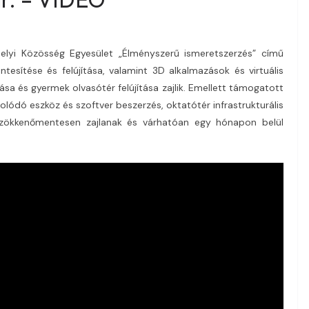
Helyi Közösség Egyesület „Élményszerű ismeretszerzés” című
esítése és felújítása, valamint 3D alkalmazások és virtuális
sa és gyermek olvasótér felújítása zajlik. Emellett támogatott
lódó eszköz és szoftver beszerzés, oktatótér infrastrukturális
k zökkenőmentesen zajlanak és várhatóan egy hónapon belül