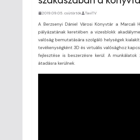
2019.09.05. csütörtök
TaviTV
A Berzsenyi Dániel Városi Könyvtár a Marcali 
pályázatának keretében a vizesblokk akadályment
valóság bemutatására szolgáló helységek kialakítá
tevékenységként 3D és virtuális valósághoz kapcso
fejlesztése is beszerzésre kerül. A munkálato
átadásra kerülnek.