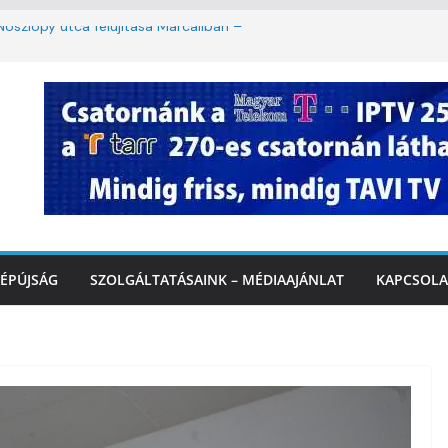
oszlopy utca felújítása Marcaliban –
szombattól másodfokú lesz a hőségriasztás
ulában: lakossági felháborodást váltott ki a
llyazás Marcaliban – VIDEÓ
 a Balatonnál – az első félidő végén
Marcalinál
ÉPÚJSÁG
SZOLGÁLTATÁSAINK – MÉDIAAJÁNLAT
KAPCSOLA