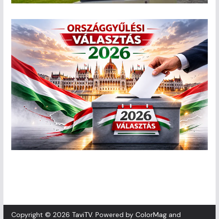
Copyright © 2026
TaviTV
. Powered by
ColorMag
and