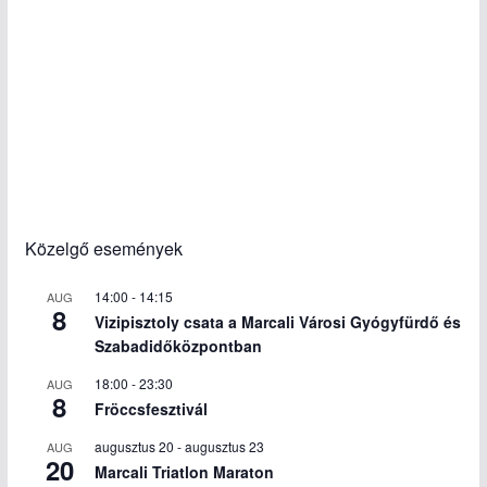
Közelgő események
14:00
-
14:15
AUG
8
Vizipisztoly csata a Marcali Városi Gyógyfürdő és
Szabadidőközpontban
18:00
-
23:30
AUG
8
Fröccsfesztivál
augusztus 20
-
augusztus 23
AUG
20
Marcali Triatlon Maraton