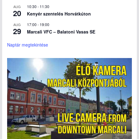
10:30
-
11:30
AUG
20
Kenyér szentelés Horvátkúton
17:00
-
19:00
AUG
29
Marcali VFC – Balatoni Vasas SE
Naptár megtekintése