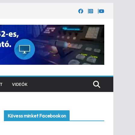
T
VIDEÓK
Kövess minket Facebookon