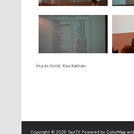
Írta és fotók: Kiss Kálmán
Copyright © 2026
TaviTV
. Powered by
ColorMag
an