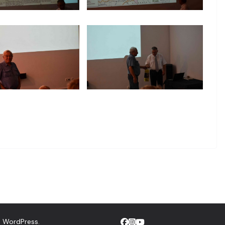
d
WordPress
.