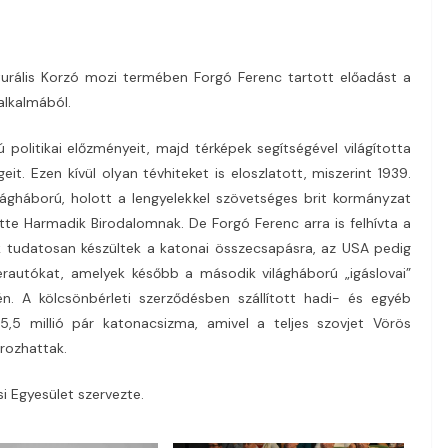
lturális Korzó mozi termében Forgó Ferenc tartott előadást a
alkalmából.
politikai előzményeit, majd térképek segítségével világította
t. Ezen kívül olyan tévhiteket is eloszlatott, miszerint 1939.
gháború, holott a lengyelekkel szövetséges brit kormányzat
te Harmadik Birodalomnak. De Forgó Ferenc arra is felhívta a
k tudatosan készültek a katonai összecsapásra, az USA pedig
erautókat, amelyek később a második világháború „igáslovai”
én. A kölcsönbérleti szerződésben szállított hadi- és egyéb
5,5 millió pár katonacsizma, amivel a teljes szovjet Vörös
írozhattak.
si Egyesület szervezte.