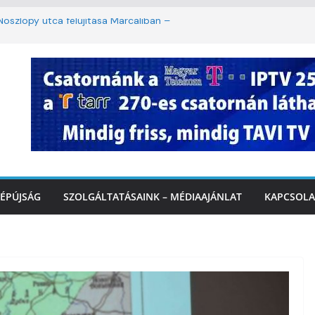
oszlopy utca felújítása Marcaliban –
szombattól másodfokú lesz a hőségriasztás
ulában: lakossági felháborodást váltott ki a
llyazás Marcaliban – VIDEÓ
 a Balatonnál – az első félidő végén
Marcalinál
ÉPÚJSÁG
SZOLGÁLTATÁSAINK – MÉDIAAJÁNLAT
KAPCSOLA