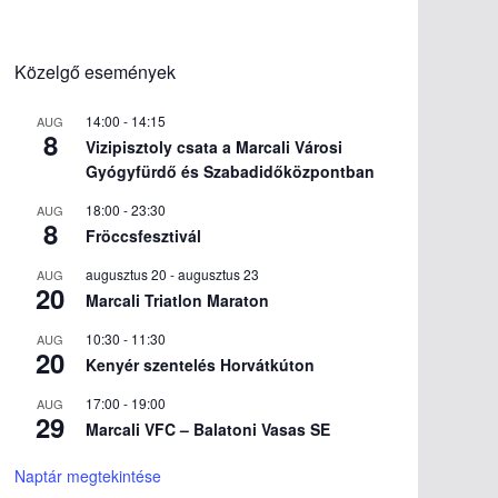
Közelgő események
14:00
-
14:15
AUG
8
Vizipisztoly csata a Marcali Városi
Gyógyfürdő és Szabadidőközpontban
18:00
-
23:30
AUG
8
Fröccsfesztivál
augusztus 20
-
augusztus 23
AUG
20
Marcali Triatlon Maraton
10:30
-
11:30
AUG
20
Kenyér szentelés Horvátkúton
17:00
-
19:00
AUG
29
Marcali VFC – Balatoni Vasas SE
Naptár megtekintése