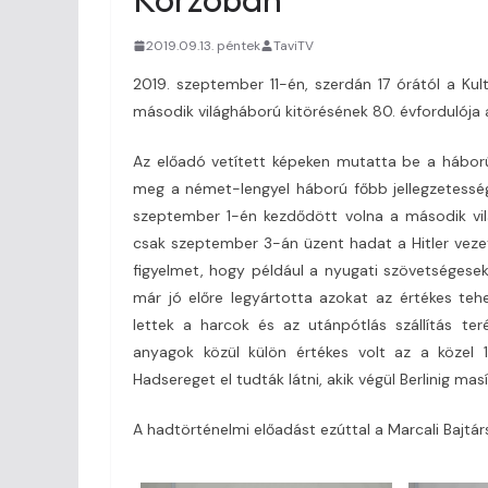
2019.09.13. péntek
TaviTV
2019. szeptember 11-én, szerdán 17 órától a Ku
második világháború kitörésének 80. évfordulója 
Az előadó vetített képeken mutatta be a háború 
meg a német-lengyel háború főbb jellegzetességei
szeptember 1-én kezdődött volna a második vilá
csak szeptember 3-án üzent hadat a Hitler vezet
figyelmet, hogy például a nyugati szövetségese
már jó előre legyártotta azokat az értékes teh
lettek a harcok és az utánpótlás szállítás ter
anyagok közül külön értékes volt az a közel 1
Hadsereget el tudták látni, akik végül Berlinig mas
A hadtörténelmi előadást ezúttal a Marcali Bajtár