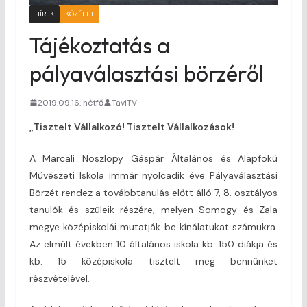
HÍREK
KÖZÉLET
Tájékoztatás a
pályaválasztási börzéről
2019.09.16. hétfő
TaviTV
„Tisztelt Vállalkozó! Tisztelt Vállalkozások!
A Marcali Noszlopy Gáspár Általános és Alapfokú
Művészeti Iskola immár nyolcadik éve Pályaválasztási
Börzét rendez a továbbtanulás előtt álló 7, 8. osztályos
tanulók és szüleik részére, melyen Somogy és Zala
megye középiskolái mutatják be kínálatukat számukra.
Az elmúlt években 10 általános iskola kb. 150 diákja és
kb. 15 középiskola tisztelt meg bennünket
részvételével.