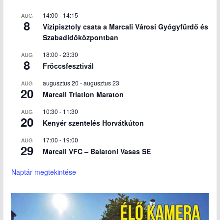
14:00
-
14:15
AUG
8
Vizipisztoly csata a Marcali Városi Gyógyfürdő és
Szabadidőközpontban
18:00
-
23:30
AUG
8
Fröccsfesztivál
augusztus 20
-
augusztus 23
AUG
20
Marcali Triatlon Maraton
10:30
-
11:30
AUG
20
Kenyér szentelés Horvátkúton
17:00
-
19:00
AUG
29
Marcali VFC – Balatoni Vasas SE
Naptár megtekintése