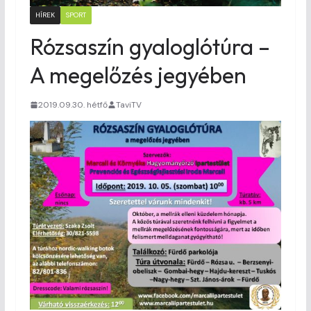
HÍREK
SPORT
Rózsaszín gyaloglótúra –
A megelőzés jegyében
2019.09.30. hétfő
TaviTV