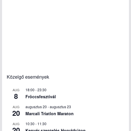
Közelgő események
18:00
-
23:30
AUG
8
Fröccsfesztivál
augusztus 20
-
augusztus 23
AUG
20
Marcali Triatlon Maraton
10:30
-
11:30
AUG
20
Kenyér szentelés Horvátkúton