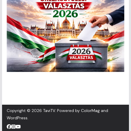
Copyright © 2026
TaviTV
. Powered by
ColorMag
and
WordPress
.