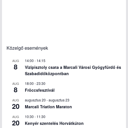
Közelgő események
14:00
-
14:15
AUG
8
Vizipisztoly csata a Marcali Városi Gyógyfürdő és
Szabadidőközpontban
18:00
-
23:30
AUG
8
Fröccsfesztivál
augusztus 20
-
augusztus 23
AUG
20
Marcali Triatlon Maraton
10:30
-
11:30
AUG
20
Kenyér szentelés Horvátkúton