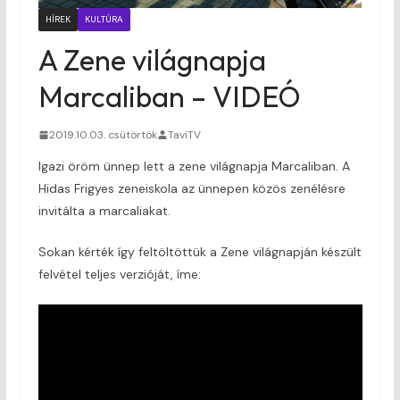
HÍREK
KULTÚRA
A Zene világnapja
Marcaliban – VIDEÓ
2019.10.03. csütörtök
TaviTV
Igazi öröm ünnep lett a zene világnapja Marcaliban. A
Hidas Frigyes zeneiskola az ünnepen közös zenélésre
invitálta a marcaliakat.
Sokan kérték így feltöltöttük a Zene világnapján készült
felvétel teljes verzióját, íme: