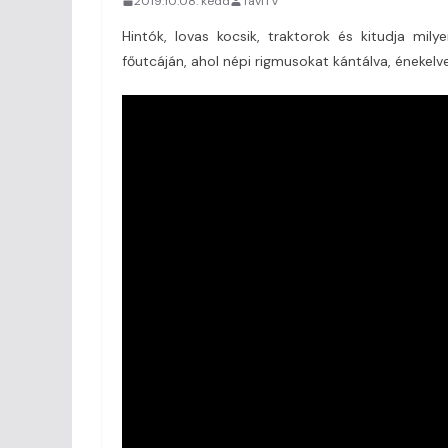
2019.10.08. kedd
TaviTV
Hintók, lovas kocsik, traktorok és kitudja mil
főutcáján, ahol népi rigmusokat kántálva, énekel