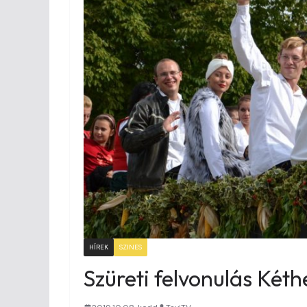
HÍREK
SZINES
Szüreti felvonulás Két