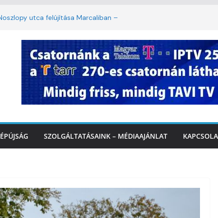
oszlopy utca felújítása Marcaliban –
szombattól másodfokú lesz a hőségriasztás
ulában: lakossági felháborodást váltott ki a
llyazás Marcaliban – VIDEÓ
 a Balatonnál – az első félidő végén
Marcalinál
ÉPÚJSÁG
SZOLGÁLTATÁSAINK – MÉDIAAJÁNLAT
KAPCSOLA