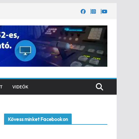
T
VIDEÓK
Kövess minket Facebookon