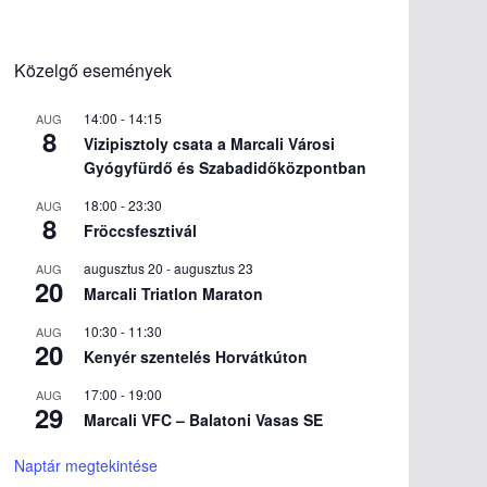
Közelgő események
14:00
-
14:15
AUG
8
Vizipisztoly csata a Marcali Városi
Gyógyfürdő és Szabadidőközpontban
18:00
-
23:30
AUG
8
Fröccsfesztivál
augusztus 20
-
augusztus 23
AUG
20
Marcali Triatlon Maraton
10:30
-
11:30
AUG
20
Kenyér szentelés Horvátkúton
17:00
-
19:00
AUG
29
Marcali VFC – Balatoni Vasas SE
Naptár megtekintése