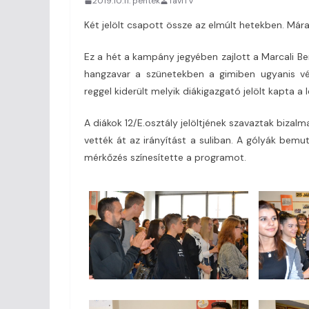
2019.10.11. péntek
TaviTV
Két jelölt csapott össze az elmúlt hetekben. Mára
Ez a hét a kampány jegyében zajlott a Marcali B
hangzavar a szünetekben a gimiben ugyanis vé
reggel kiderült melyik diákigazgató jelölt kapta a
A diákok 12/E.osztály jelöltjének szavaztak bizalm
vették át az irányítást a suliban. A gólyák bem
mérkőzés színesítette a programot.