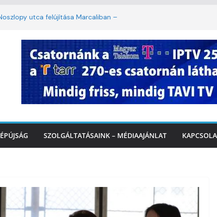
oszlopy utca felújítása Marcaliban –
szombattól másodfokú lesz a hőségriasztás
ulában: lakossági felháborodást váltott ki a
llyazás Marcaliban – VIDEÓ
 a Balatonnál – az első félidő végén
Marcalinál
ÉPÚJSÁG
SZOLGÁLTATÁSAINK – MÉDIAAJÁNLAT
KAPCSOLA