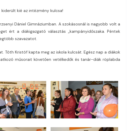
 kiderült kié az intézmény kulcsa!
erzsenyi Dániel Gimnáziumban. A szokásosnál is nagyobb volt a
get ért a diákigazgató választás „kampányidőszaka. Péntek
 legtöbb szavazatot.
at. Tóth Kristóf kapta meg az iskola kulcsát. Egész nap a diákok
utatkozó műsorait követően vetélkedők és tanár-diák röplabda