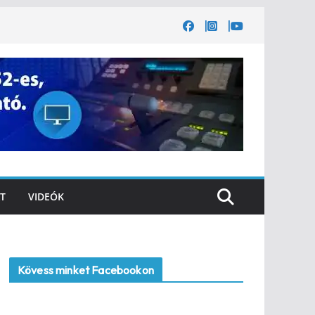
T
VIDEÓK
Kövess minket Facebookon