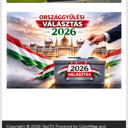
Copyright © 2026
TaviTV
. Powered by
ColorMag
and