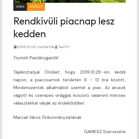
HÍREK
KÖZÉLET
Rendkívüli piacnap lesz
kedden
2019.10.24. csütörtök
TaviTV
Tisztelt Piaclátogatók!
Tájékoztatjuk Önöket, hogy 2019.10.29.-én, keddi
napon, a piaccsarnok területén 6 – 12 óra között,
Mindenszentek alkalmából üzemel a piac. Az árusok
vágott és cserepes virággal, koszorú valamint mécses
választékkal várják az érdeklődőket.
Marcali Város Önkormányzatának
GAMESZ Szervezete