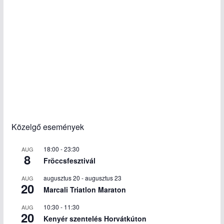
Közelgő események
18:00
-
23:30
AUG
8
Fröccsfesztivál
augusztus 20
-
augusztus 23
AUG
20
Marcali Triatlon Maraton
10:30
-
11:30
AUG
20
Kenyér szentelés Horvátkúton