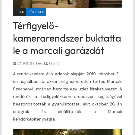
HÍREK
KÉK-HÍREK
Térfigyelő-
kamerarendszer buktatta
le a marcali garázdát
2019.10.29. kedd
TaviTV
A rendelkezésre álló adatok alapján 2019. október 21-
én hajnalban az akkor még ismeretlen tettes Marcali,
Széchenyi utcában betörte egy üzlet kirakatüvegét. A
rendőrök a térfigyelő-kamerarendszer segítségével
beazonosították a gyanúsítottat, akit október 26-án
elfogtak és előállították a Marcali
Rendőrkapitányságra.