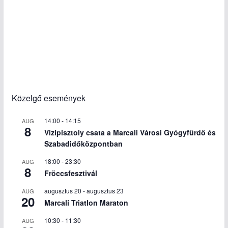
Közelgő események
14:00
-
14:15
AUG
8
Vizipisztoly csata a Marcali Városi Gyógyfürdő és
Szabadidőközpontban
18:00
-
23:30
AUG
8
Fröccsfesztivál
augusztus 20
-
augusztus 23
AUG
20
Marcali Triatlon Maraton
10:30
-
11:30
AUG