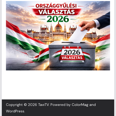
Copyright © 2026
TaviTV
. Powered by
ColorMag
and
WordPress
.