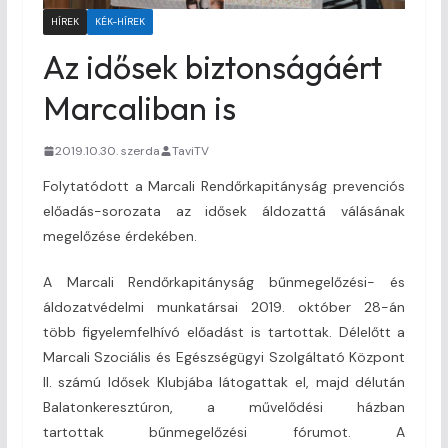
HÍREK
KÉK-HÍREK
Az idősek biztonságáért
Marcaliban is
2019.10.30. szerda
TaviTV
Folytatódott a Marcali Rendőrkapitányság prevenciós
előadás-sorozata az idősek áldozattá válásának
megelőzése érdekében.
A Marcali Rendőrkapitányság bűnmegelőzési- és
áldozatvédelmi munkatársai 2019. október 28-án
több figyelemfelhívó előadást is tartottak. Délelőtt a
Marcali Szociális és Egészségügyi Szolgáltató Központ
II. számú Idősek Klubjába látogattak el, majd délután
Balatonkeresztúron, a művelődési házban
tartottak bűnmegelőzési fórumot. A