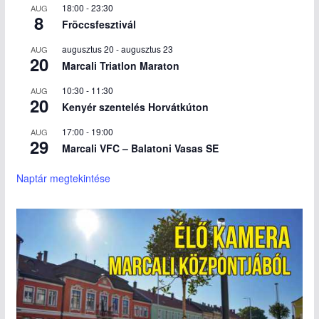
18:00
-
23:30
AUG
8
Fröccsfesztivál
augusztus 20
-
augusztus 23
AUG
20
Marcali Triatlon Maraton
10:30
-
11:30
AUG
20
Kenyér szentelés Horvátkúton
17:00
-
19:00
AUG
29
Marcali VFC – Balatoni Vasas SE
Naptár megtekintése