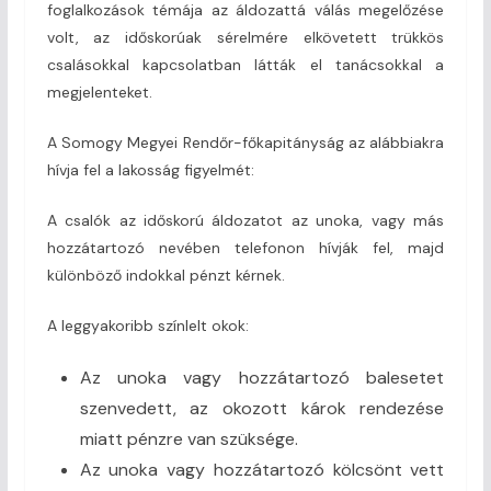
foglalkozások témája az áldozattá válás megelőzése
volt, az időskorúak sérelmére elkövetett trükkös
csalásokkal kapcsolatban látták el tanácsokkal a
megjelenteket.
A Somogy Megyei Rendőr-főkapitányság az alábbiakra
hívja fel a lakosság figyelmét:
A csalók az időskorú áldozatot az unoka, vagy más
hozzátartozó nevében telefonon hívják fel, majd
különböző indokkal pénzt kérnek.
A leggyakoribb színlelt okok:
Az unoka vagy hozzátartozó balesetet
szenvedett, az okozott károk rendezése
miatt pénzre van szüksége.
Az unoka vagy hozzátartozó kölcsönt vett