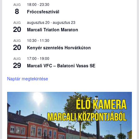
18:00
-
23:30
AUG
8
Fröccsfesztivál
augusztus 20
-
augusztus 23
AUG
20
Marcali Triatlon Maraton
10:30
-
11:30
AUG
20
Kenyér szentelés Horvátkúton
17:00
-
19:00
AUG
29
Marcali VFC – Balatoni Vasas SE
Naptár megtekintése