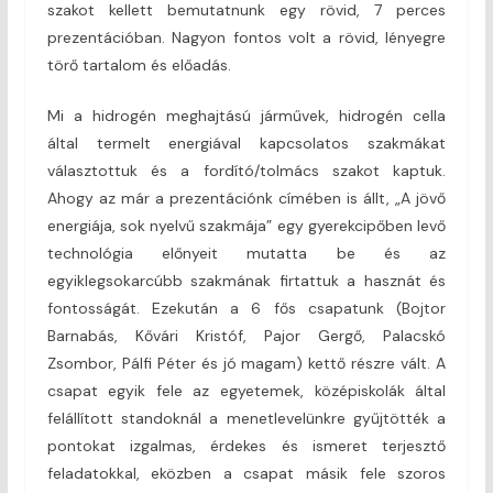
szakot kellett bemutatnunk egy rövid, 7 perces
prezentációban. Nagyon fontos volt a rövid, lényegre
törő tartalom és előadás.
Mi a hidrogén meghajtású járművek, hidrogén cella
által termelt energiával kapcsolatos szakmákat
választottuk és a fordító/tolmács szakot kaptuk.
Ahogy az már a prezentációnk címében is állt, „A jövő
energiája, sok nyelvű szakmája” egy gyerekcipőben levő
technológia előnyeit mutatta be és az
egyiklegsokarcúbb szakmának firtattuk a hasznát és
fontosságát. Ezekután a 6 fős csapatunk (Bojtor
Barnabás, Kővári Kristóf, Pajor Gergő, Palacskó
Zsombor, Pálfi Péter és jó magam) kettő részre vált. A
csapat egyik fele az egyetemek, középiskolák által
felállított standoknál a menetlevelünkre gyűjtötték a
pontokat izgalmas, érdekes és ismeret terjesztő
feladatokkal, eközben a csapat másik fele szoros