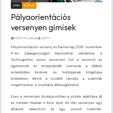
HÍREK
KÖZÉLET
Pályaorientációs
versenyen gimisek
2019.11.13. szerda
TaviTV
Pályaorientációs verseny és Karriernap.2019. november
11-én Zalaegerszegen képviseltük iskolánkat a
Techtogether Junior versenyen. Ezt a versenyt az
egyetemek és középiskolák szervezik a diákok
érdeklődési körének és hobbijainak kitágítása
érdekében, illetve a tovább tanulás, a szakmák
megismerése, a munkába állássegítésére.
Ezen a versenyen középpontban a jövőnk alakítása áll
és minden feladat e köré épül. Az idei versenyen egy
általunk választott és egy sorsolt szakmát,