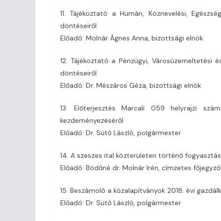
11. Tájékoztató a Humán, Köznevelési, Egészsé
döntéseiről
Előadó: Molnár Ágnes Anna, bizottsági elnök
12. Tájékoztató a Pénzügyi, Városüzemeltetési 
döntéseiről
Előadó: Dr. Mészáros Géza, bizottsági elnök
13. Előterjesztés Marcali 059 helyrajzi szá
kezdeményezéséről
Előadó: Dr. Sütő László, polgármester
14. A szeszes ital közterületen történő fogyaszt
Előadó: Bödőné dr. Molnár Irén, címzetes főjegyző
15. Beszámoló a közalapítványok 2018. évi gazdál
Előadó: Dr. Sütő László, polgármester