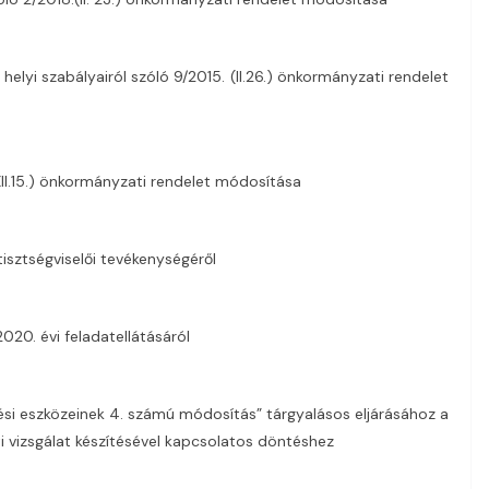
k helyi szabályairól szóló 9/2015. (II.26.) önkormányzati rendelet
(XII.15.) önkormányzati rendelet módosítása
tisztségviselői tevékenységéről
2020. évi feladatellátásáról
zési eszközeinek 4. számú módosítás” tárgyalásos eljárásához a
i vizsgálat készítésével kapcsolatos döntéshez