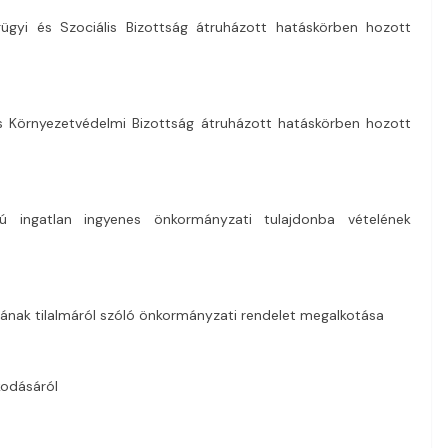
gügyi és Szociális Bizottság átruházott hatáskörben hozott
és Környezetvédelmi Bizottság átruházott hatáskörben hozott
mú ingatlan ingyenes önkormányzati tulajdonba vételének
ásának tilalmáról szóló önkormányzati rendelet megalkotása
kodásáról