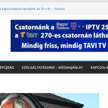
ha kapcsolatba kerülünk az AI-val – fontos
iztonságos közlekedésért, elektromos
étvégi felfrissülés: jövő héten újra berobban
stai szolgáltatásnyújtás a hőségriadó alatt
 Marcali Városi Gyógyfürdő és
ntban
ÉPÚJSÁG
SZOLGÁLTATÁSAINK – MÉDIAAJÁNLAT
KAPCSOLA