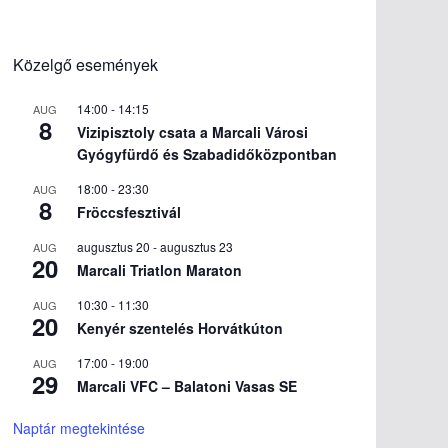
Közelgő események
14:00
-
14:15
AUG
8
Vizipisztoly csata a Marcali Városi
Gyógyfürdő és Szabadidőközpontban
18:00
-
23:30
AUG
8
Fröccsfesztivál
augusztus 20
-
augusztus 23
AUG
20
Marcali Triatlon Maraton
10:30
-
11:30
AUG
20
Kenyér szentelés Horvátkúton
17:00
-
19:00
AUG
29
Marcali VFC – Balatoni Vasas SE
Naptár megtekintése