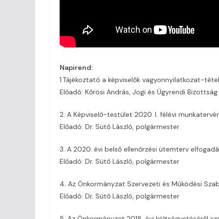
Napirend:
1.Tájékoztató a képviselők vagyonnyilatkozat-tétel
Előadó: Kőrösi András, Jogi és Ügyrendi Bizottság
2. A Képviselő-testület 2020. I. félévi munkaterv
Előadó: Dr. Sütő László, polgármester
3. A 2020. évi belső ellenőrzési ütemterv elfogad
Előadó: Dr. Sütő László, polgármester
4. Az Önkormányzat Szervezeti és Működési Szab
Előadó: Dr. Sütő László, polgármester
5. Az Önkormányzat 2018. évi költségvetéséről sz