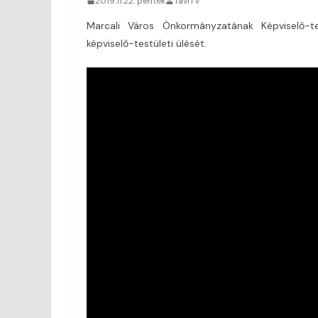
2019.11.22. péntek
TaviTV
Marcali Város Önkormányzatának Képviselő-t
képviselő-testületi ülését.