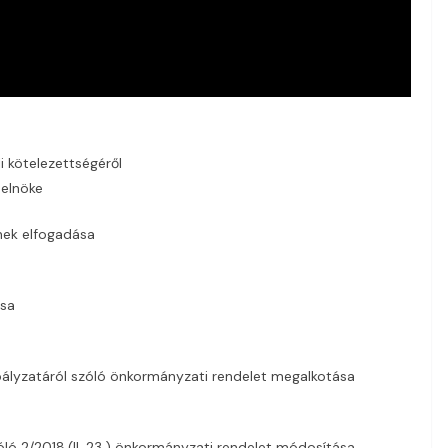
i kötelezettségéről
 elnöke
ének elfogadása
ása
ályzatáról szóló önkormányzati rendelet megalkotása
óló 2/2018.(II. 23.) önkormányzati rendelet módosítása