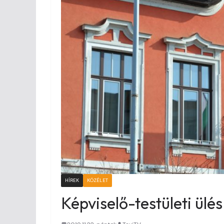
HÍREK
KÖZÉLET
Képviselő-testületi ül