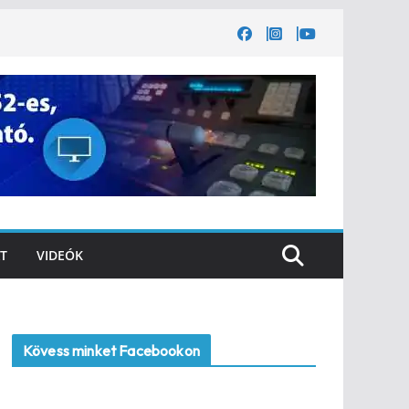
T
VIDEÓK
Kövess minket Facebookon