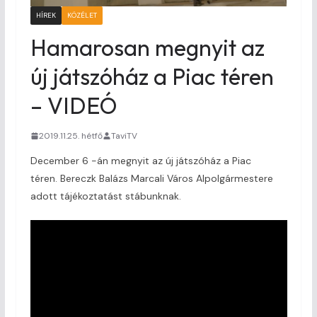
HÍREK
KÖZÉLET
Hamarosan megnyit az
új játszóház a Piac téren
– VIDEÓ
2019.11.25. hétfő
TaviTV
December 6 -án megnyit az új játszóház a Piac
téren. Bereczk Balázs Marcali Város Alpolgármestere
adott tájékoztatást stábunknak.