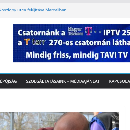
oszlopy utca felújítása Marcaliban –
szombattól másodfokú lesz a hőségriasztás
ulában: lakossági felháborodást váltott ki a
llyazás Marcaliban – VIDEÓ
 a Balatonnál – az első félidő végén
Marcalinál
ÉPÚJSÁG
SZOLGÁLTATÁSAINK – MÉDIAAJÁNLAT
KAPCSOLA