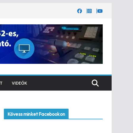
T
VIDEÓK
Kövess minket Facebookon