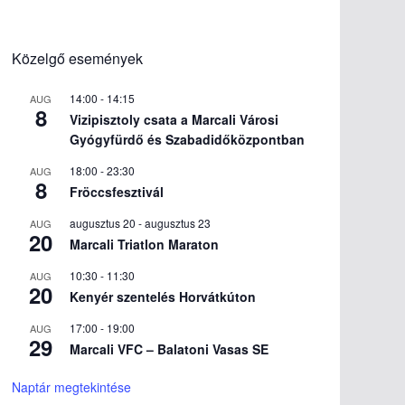
Közelgő események
14:00
-
14:15
AUG
8
Vizipisztoly csata a Marcali Városi
Gyógyfürdő és Szabadidőközpontban
18:00
-
23:30
AUG
8
Fröccsfesztivál
augusztus 20
-
augusztus 23
AUG
20
Marcali Triatlon Maraton
10:30
-
11:30
AUG
20
Kenyér szentelés Horvátkúton
17:00
-
19:00
AUG
29
Marcali VFC – Balatoni Vasas SE
Naptár megtekintése