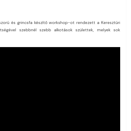
szorú és grincsfa készítő workshop-ot rendezett a Keresztúri
ítségével szebbnél szebb alkotások születtek, melyek sok