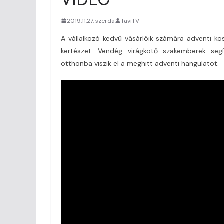
2019.11.27. szerda
TaviTV
A vállalkozó kedvű vásárlóik számára adventi ko
kertészet. Vendég virágkötő szakemberek seg
otthonba viszik el a meghitt adventi hangulatot.