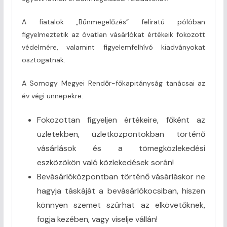
A fiatalok „Bűnmegelőzés” feliratú pólóban
figyelmeztetik az óvatlan vásárlókat értékeik fokozott
védelmére, valamint figyelemfelhívó kiadványokat
osztogatnak.
A Somogy Megyei Rendőr-főkapitányság tanácsai az
év végi ünnepekre:
Fokozottan figyeljen értékeire, főként az
üzletekben, üzletközpontokban történő
vásárlások és a tömegközlekedési
eszközökön való közlekedések során!
Bevásárlóközpontban történő vásárláskor ne
hagyja táskáját a bevásárlókocsiban, hiszen
könnyen szemet szúrhat az elkövetőknek,
fogja kezében, vagy viselje vállán!