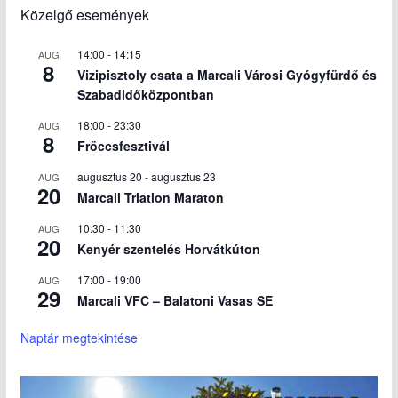
Közelgő események
14:00
-
14:15
AUG
8
Vizipisztoly csata a Marcali Városi Gyógyfürdő és
Szabadidőközpontban
18:00
-
23:30
AUG
8
Fröccsfesztivál
augusztus 20
-
augusztus 23
AUG
20
Marcali Triatlon Maraton
10:30
-
11:30
AUG
20
Kenyér szentelés Horvátkúton
17:00
-
19:00
AUG
29
Marcali VFC – Balatoni Vasas SE
Naptár megtekintése