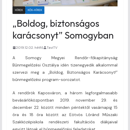
HÍREK
KÉK-HÍREK
„Boldog, biztonságos
karácsonyt” Somogyban
2019.12.02. hétfő
TaviTV
A Somogy Megyei Rendőr-főkapitányság
Bűnmegelőzési Osztálya idén tizenegyedik alkalommal
szervezi meg a „Boldog, Biztonságos Karácsonyt!”
bűnmegelőzési program-sorozatot.
A rendőrök Kaposváron, a három legforgalmasabb
bevásárlóközpontban 2019. november 29. és
december 22. között minden péntektől vasárnapig 15
óra és 18 óra között az Eötvös Lóránd Műszaki
Szakközépiskola rendészeti fakultációs diákjaival
együtt látnak el bűnmegelőzési feladatokat.