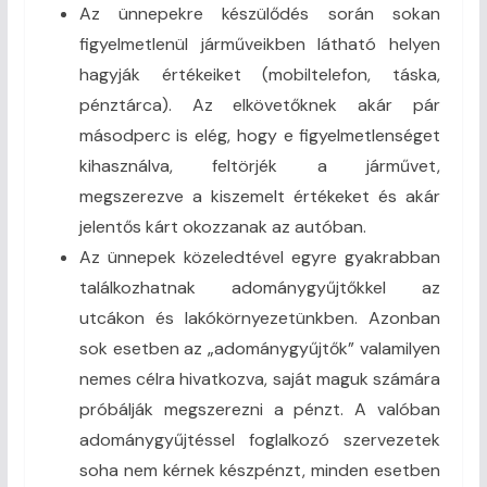
Az ünnepekre készülődés során sokan
figyelmetlenül járműveikben látható helyen
hagyják értékeiket (mobiltelefon, táska,
pénztárca). Az elkövetőknek akár pár
másodperc is elég, hogy e figyelmetlenséget
kihasználva, feltörjék a járművet,
megszerezve a kiszemelt értékeket és akár
jelentős kárt okozzanak az autóban.
Az ünnepek közeledtével egyre gyakrabban
találkozhatnak adománygyűjtőkkel az
utcákon és lakókörnyezetünkben. Azonban
sok esetben az „adománygyűjtők” valamilyen
nemes célra hivatkozva, saját maguk számára
próbálják megszerezni a pénzt. A valóban
adománygyűjtéssel foglalkozó szervezetek
soha nem kérnek készpénzt, minden esetben