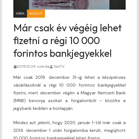
HÍREK
KÖZÉLET
Már csak év végéig lehet
fizetni a régi 10 000
forintos bankjegyekkel
2019.12.04. szerda
TaviTV
Már csak 2019. december 31-ig lehet a készpénzes
vásárlásoknál a régi 10 000 forintos bankjegyekkel
fizetni, mert december végén a Magyar Nemzeti Bank
(MNB) bevonja azokat a forgalomból – közölte a
jegybank kedden a honlapján.
Mindez azt jelenti, hogy 2020. január 1-től már csak a
2014. december 1. után forgalomba került, megújított
10 000 forintos bankjegyekkel lehet fizetni.