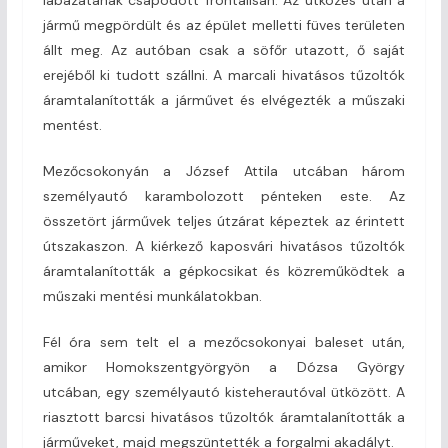
jármű megpördült és az épület melletti füves területen
állt meg. Az autóban csak a söfőr utazott, ő saját
erejéből ki tudott szállni. A marcali hivatásos tűzoltók
áramtalanították a járművet és elvégezték a műszaki
mentést.
Mezőcsokonyán a József Attila utcában három
személyautó karambolozott pénteken este. Az
összetört járművek teljes útzárat képeztek az érintett
útszakaszon. A kiérkező kaposvári hivatásos tűzoltók
áramtalanították a gépkocsikat és közreműködtek a
műszaki mentési munkálatokban.
Fél óra sem telt el a mezőcsokonyai baleset után,
amikor Homokszentgyörgyön a Dózsa György
utcában, egy személyautó kisteherautóval ütközött. A
riasztott barcsi hivatásos tűzoltók áramtalanították a
járműveket, majd megszüntették a forgalmi akadályt.