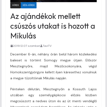
HÍREK
KÉK-HÍREK
Az ajándékok mellett
csúszós utakat is hozott a
Mikulás
2019.12.07. szombat
TaviTV
December 6-án, néhány órán belül három közlekedési
baleset is történt Somogy megye útjain. Először
Mesztegnyőre, majd Mezőcsokonyára, végül
Homokszentgyörgyre kellett ilyen káresethez vonulniuk
a megye tűzoltóinak Mikulás napján.
Pénteken délután, Mesztegnyőn a Kossuth Lajos
utcában egy személygépkocsi előzés közben
megcsúszott a nedves úton és az út menti vendéglő
lábazatának csapódott frontálisan. Az ütközés után a