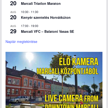
20
Marcali Triatlon Maraton
10:30
-
11:30
AUG
20
Kenyér szentelés Horvátkúton
17:00
-
19:00
AUG
29
Marcali VFC – Balatoni Vasas SE
Naptár megtekintése