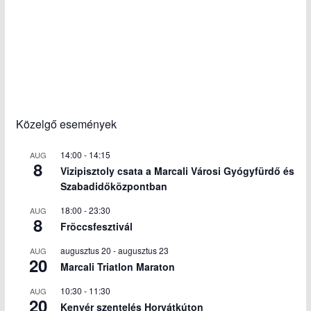
Közelgő események
14:00
-
14:15
AUG
8
Vizipisztoly csata a Marcali Városi Gyógyfürdő és
Szabadidőközpontban
18:00
-
23:30
AUG
8
Fröccsfesztivál
augusztus 20
-
augusztus 23
AUG
20
Marcali Triatlon Maraton
10:30
-
11:30
AUG
20
Kenyér szentelés Horvátkúton