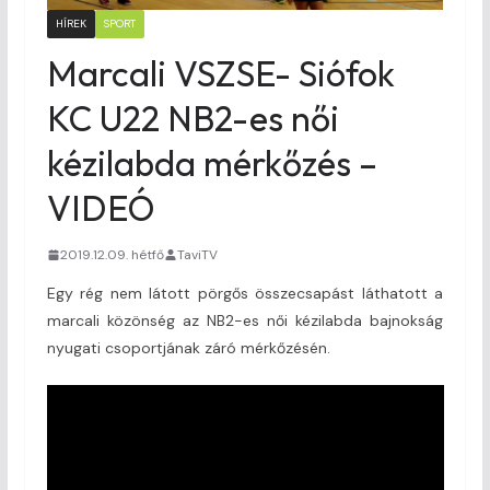
HÍREK
SPORT
Marcali VSZSE- Siófok
KC U22 NB2-es női
kézilabda mérkőzés –
VIDEÓ
2019.12.09. hétfő
TaviTV
Egy rég nem látott pörgős összecsapást láthatott a
marcali közönség az NB2-es női kézilabda bajnokság
nyugati csoportjának záró mérkőzésén.