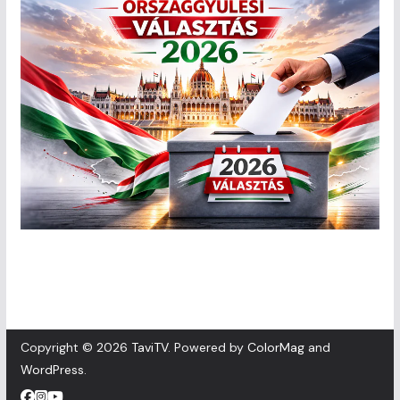
Copyright © 2026
TaviTV
. Powered by
ColorMag
and
WordPress
.