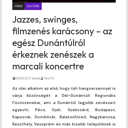
HÍREK
KULTÚRA
Jazzes, swinges,
filmzenés karácsony – az
egész Dunántúlról
érkeznek zenészek a
marcali koncertre
2019.12.17. kedd
TaviTV
Az idei alkalom az első, hogy téli hangversennyel is
várja közönségét a Dél-Dunántúli Regionális
Fúvószenekar, ami a Dunántúl legjobb zenészeit
egyesíti. Pécs, Győr, Szekszárd, Budapest,
Kaposvár, Dombóvár, Balatonfüred, Nagykanizsa,
Keszthely, Veszprém és más kisebb települések is