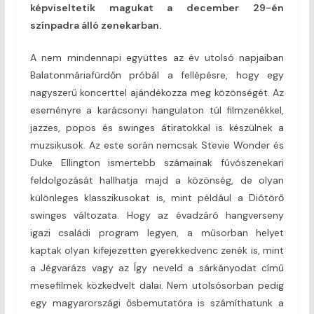
képviseltetik magukat a december 29-én
színpadra álló zenekarban.
A nem mindennapi együttes az év utolsó napjaiban
Balatonmáriafürdőn próbál a fellépésre, hogy egy
nagyszerű koncerttel ajándékozza meg közönségét. Az
eseményre a karácsonyi hangulaton túl filmzenékkel,
jazzes, popos és swinges átiratokkal is készülnek a
muzsikusok. Az este során nemcsak Stevie Wonder és
Duke Ellington ismertebb számainak fúvószenekari
feldolgozását hallhatja majd a közönség, de olyan
különleges klasszikusokat is, mint például a Diótörő
swinges változata. Hogy az évadzáró hangverseny
igazi családi program legyen, a műsorban helyet
kaptak olyan kifejezetten gyerekkedvenc zenék is, mint
a Jégvarázs vagy az Így neveld a sárkányodat című
mesefilmek közkedvelt dalai. Nem utolsósorban pedig
egy magyarországi ősbemutatóra is számíthatunk a