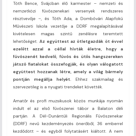
Tóth Bence, Svájcban élő karmester – nemzeti és
nemzetközi fúvószenekari versenyek rendszeres
résztvevője –, és Tóth Ada, a Dombóvári Alapfokú
Művészeti Iskola vezetője a DDRF megalapításával
kivételesen magas szintű zenélésre teremtett
lehetőséget.
Az együttest az ötletgazdák öt évvel
ezelőtt azzal a céllal hívták életre, hogy a
fúvószenét kedvelő, fúvós és ütős hangszereken
játszó fiatalokat összefogják, és olyan válogatott
együttest hozzanak létre, amely a világ bármely
pontján megállja helyét.
Ehhez szakmailag és
szervezetileg is a nyugati trendeket követték.
Amatőr és profi muzsikusok közös munkája nyomán
indult el az első fúvószenei tábor a Balaton déli
partján. A Dél-Dunántúli Regionális Fúvószenekar
(DDRF) nevű kezdeményezés önerőből, 36 emberrel
kezdődött – és egyből folytatásért kiáltott. A nem