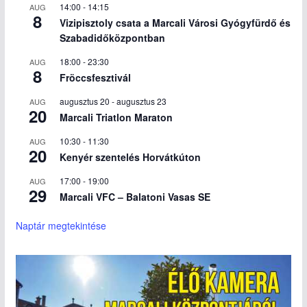
14:00
-
14:15
AUG
8
Vizipisztoly csata a Marcali Városi Gyógyfürdő és
Szabadidőközpontban
18:00
-
23:30
AUG
8
Fröccsfesztivál
augusztus 20
-
augusztus 23
AUG
20
Marcali Triatlon Maraton
10:30
-
11:30
AUG
20
Kenyér szentelés Horvátkúton
17:00
-
19:00
AUG
29
Marcali VFC – Balatoni Vasas SE
Naptár megtekintése