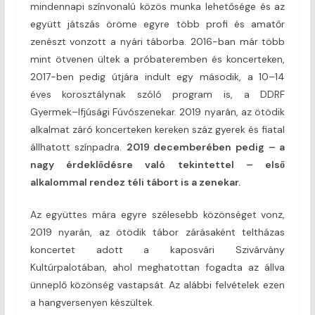
mindennapi színvonalú közös munka lehetősége és az
együtt játszás öröme egyre több profi és amatőr
zenészt vonzott a nyári táborba. 2016-ban már több
mint ötvenen ültek a próbateremben és koncerteken,
2017-ben pedig útjára indult egy második, a 10–14
éves korosztálynak szóló program is, a DDRF
Gyermek–Ifjúsági Fúvószenekar. 2019 nyarán, az ötödik
alkalmat záró koncerteken kereken száz gyerek és fiatal
állhatott színpadra.
2019 decemberében pedig – a
nagy érdeklődésre való tekintettel – első
alkalommal rendez téli tábort is a zenekar.
Az együttes mára egyre szélesebb közönséget vonz,
2019 nyarán, az ötödik tábor zárásaként teltházas
koncertet adott a kaposvári Szivárvány
Kultúrpalotában, ahol meghatottan fogadta az állva
ünneplő közönség vastapsát. Az alábbi felvételek ezen
a hangversenyen készültek.