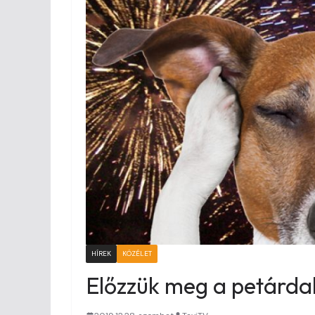
HÍREK
KÖZÉLET
Előzzük meg a petárda