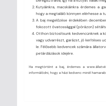
beregisztrálva, így ha a kutyát valaki me
Kutyáinkra, macskáinkra érdemes a gaz
hogy a megtaláló könnyen elérhesse a tu
A baj megelőzése érdekében december 30
fokozott óvatossággal (pórázon) sétált
Otthon biztosítsunk kedvencünknek a köz
vagy udvarrészt, garázst, jó kerítéses u
le. Félősebb kedvencek számára állatorv
petárdázások idejére.
Ha megtörtént a baj, érdemes a www.állatvéd
informálódni, hogy a házi kedvenc minél hamarabb