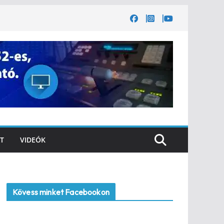
T
VIDEÓK
Kövess minket Facebookon