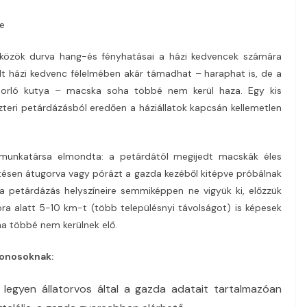
re
zközök durva hang-és fényhatásai a házi kedvencek számára
lt házi kedvenc félelmében akár támadhat – haraphat is, de a
kóborló kutya – macska soha többé nem kerül haza. Egy kis
zteri petárdázásból eredően a háziállatok kapcsán kellemetlen
 munkatársa elmondta: a petárdától megijedt macskák éles
tésen átugorva vagy pórázt a gazda kezéből kitépve próbálnak
a petárdázás helyszíneire semmiképpen ne vigyük ki, előzzük
ra alatt 5-10 km-t (több településnyi távolságot) is képesek
a többé nem kerülnek elő.
donosoknak:
legyen állatorvos által a gazda adatait tartalmazóan