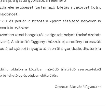
gtalálja, a gazda gyorsabban elérhető.
da elérhetőségét tartalmazó bilétás nyakörvet kötni,
lajdonost.
. és január 2. között a kijelölt sétáltató helyeken is
assuk kutyánkat.
vetlen utcai hangoktól elszigetelt helyet (belső szobát
dvart). A sötétítő függönyt húzzuk el, a redőnyt eresszük
os által ajánlott nyugtató szerről is gondoskodhatunk a
ő.hu oldalon a közelben működő állatvédő szervezetekről
 és lehetőleg épségben előkerüljön.
Orpheus Állatvédő Egyesület