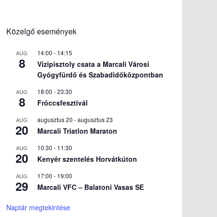
Közelgő események
14:00
-
14:15
AUG
8
Vizipisztoly csata a Marcali Városi
Gyógyfürdő és Szabadidőközpontban
18:00
-
23:30
AUG
8
Fröccsfesztivál
augusztus 20
-
augusztus 23
AUG
20
Marcali Triatlon Maraton
10:30
-
11:30
AUG
20
Kenyér szentelés Horvátkúton
17:00
-
19:00
AUG
29
Marcali VFC – Balatoni Vasas SE
Naptár megtekintése