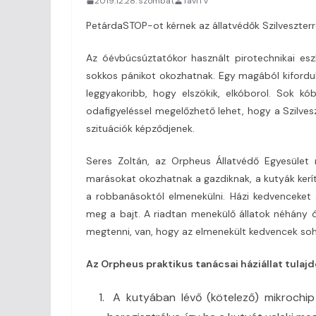
2019.12.28. szombat
TaviTV
PetárdaSTOP-ot kérnek az állatvédők Szilveszter
Az óévbúcsúztatókor használt pirotechnikai es
sokkos pánikot okozhatnak. Egy magából kifordu
leggyakoribb, hogy elszökik, elkóborol. Sok 
odafigyeléssel megelőzhető lehet, hogy a Szilves
szituációk képződjenek.
Seres Zoltán, az Orpheus Állatvédő Egyesület
marásokat okozhatnak a gazdiknak, a kutyák kerí
a robbanásoktól elmenekülni. Házi kedvenceket 
meg a bajt. A riadtan menekülő állatok néhány ó
megtenni, van, hogy az elmenekült kedvencek soh
Az Orpheus praktikus tanácsai háziállat tulaj
A kutyában lévő (kötelező) mikrochip 