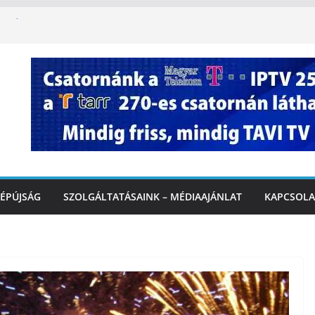
ha kapcsolatba kerülünk az AI-val – fontos
iztonságos közlekedésért, elektromos
étvégi felfrissülés: jövő héten újra berobban
stai szolgáltatásnyújtás a hőségriadó alatt
 Marcali Városi Gyógyfürdő és
ntban
ÉPÚJSÁG
SZOLGÁLTATÁSAINK – MÉDIAAJÁNLAT
KAPCSOLA