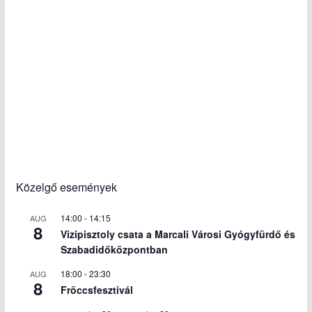
Közelgő események
14:00
-
14:15
AUG
8
Vizipisztoly csata a Marcali Városi Gyógyfürdő és
Szabadidőközpontban
18:00
-
23:30
AUG
8
Fröccsfesztivál