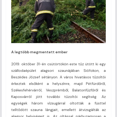
A legtöbb megmentett ember
2019. október 31-én csütörtökön este tűz ütött ki egy
szállodaépület alagsori szaunájában Siófokon, a
Beszédes József sétányon. A város hivatásos tűzoltói
érkeztek elsőként a helyszínre, majd Pétfürdőről,
Székesfehérvárról, Veszprémből, Balatonfűzfőről és
Kaposvárról jött további tűzoltói segítség. Az
egységek három vízsugárral oltották a füsttel
telítődött szauna lángjait, emellett átvizsgálták az
alagsor helyiségeit is. Az oltással párhuzamosan a