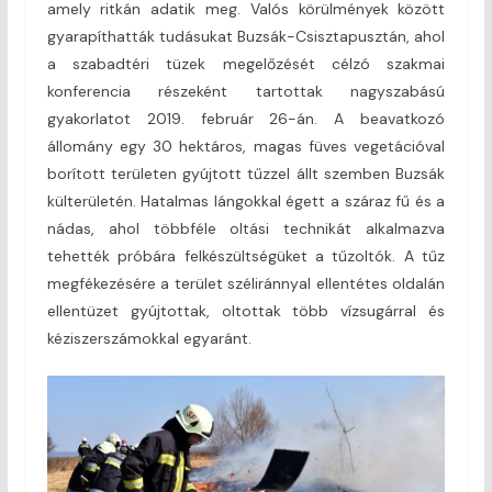
amely ritkán adatik meg. Valós körülmények között
gyarapíthatták tudásukat Buzsák-Csisztapusztán, ahol
a szabadtéri tüzek megelőzését célzó szakmai
konferencia részeként tartottak nagyszabású
gyakorlatot 2019. február 26-án. A beavatkozó
állomány egy 30 hektáros, magas füves vegetációval
borított területen gyújtott tűzzel állt szemben Buzsák
külterületén. Hatalmas lángokkal égett a száraz fű és a
nádas, ahol többféle oltási technikát alkalmazva
tehették próbára felkészültségüket a tűzoltók. A tűz
megfékezésére a terület széliránnyal ellentétes oldalán
ellentüzet gyújtottak, oltottak több vízsugárral és
kéziszerszámokkal egyaránt.