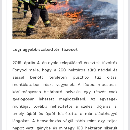
Legnagyobb szabadtéri tűzeset
2019. április 4-én nyolc településről érkeztek tűzoltók
Fonyód mellé, hogy a 260 hektáros sűrű náddal és
sással benőtt területen pusztító tűz oltási
munkálataiban részt vegyenek. A lápos, mocsaras,
körülményesen bejárható helyszín egy részét csak
gyalogosan lehetett megközelíteni. Az egységek
munkáját tovább nehezítette a szeles időjárás is,
amely újból és újból felszította a már alábbhagyó
lángokat. A beavatkozás végül több mint egy teljes
napot vett igénybe és mintegy 160 hektáron sikerült