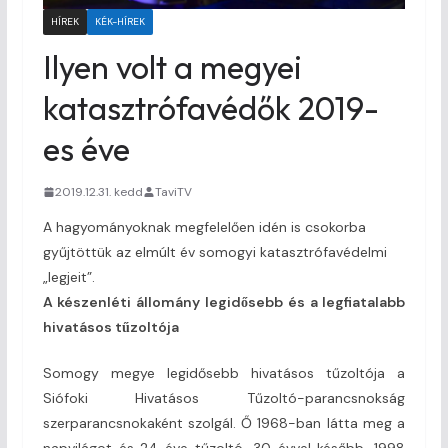
HÍREK
KÉK-HÍREK
Ilyen volt a megyei
katasztrófavédők 2019-
es éve
2019.12.31. kedd
TaviTV
A hagyományoknak megfelelően idén is csokorba
gyűjtöttük az elmúlt év somogyi katasztrófavédelmi
„legjeit”.
A készenléti állomány legidősebb és a legfiatalabb
hivatásos tűzoltója
Somogy megye legidősebb hivatásos tűzoltója a
Siófoki Hivatásos Tűzoltó-parancsnokság
szerparancsnokaként szolgál. Ő 1968-ban látta meg a
napvilágot és 24 éve tűzoltó. 30 évvel később, 1998