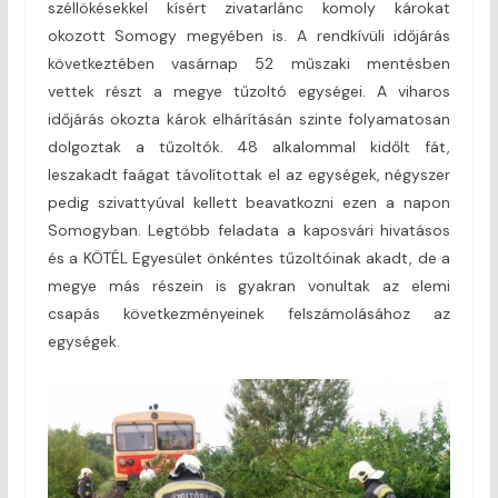
széllökésekkel kísért zivatarlánc komoly károkat
okozott Somogy megyében is. A rendkívüli időjárás
következtében vasárnap 52 műszaki mentésben
vettek részt a megye tűzoltó egységei. A viharos
időjárás okozta károk elhárításán szinte folyamatosan
dolgoztak a tűzoltók. 48 alkalommal kidőlt fát,
leszakadt faágat távolítottak el az egységek, négyszer
pedig szivattyúval kellett beavatkozni ezen a napon
Somogyban. Legtöbb feladata a kaposvári hivatásos
és a KÖTÉL Egyesület önkéntes tűzoltóinak akadt, de a
megye más részein is gyakran vonultak az elemi
csapás következményeinek felszámolásához az
egységek.