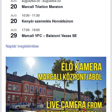
augusztus 20
-
augusztus 23
AUG
20
Marcali Triatlon Maraton
10:30
-
11:30
AUG
20
Kenyér szentelés Horvátkúton
17:00
-
19:00
AUG
29
Marcali VFC – Balatoni Vasas SE
Naptár megtekintése