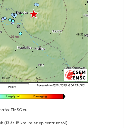
orrás: EMSC.eu
k (13 és 18 km-re az epicentrumtól):