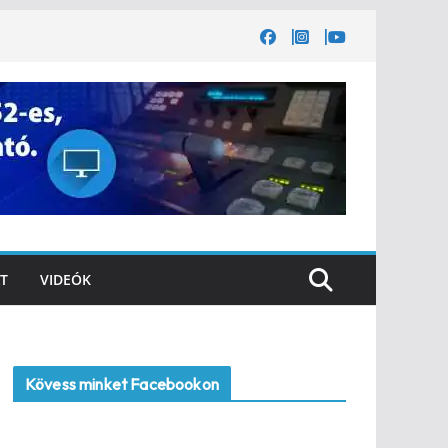
T
VIDEÓK
Kövess minket Facebookon