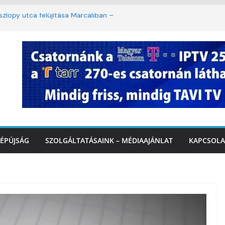
lopy utca felújítása Marcaliban –
mbattól másodfokú lesz a hőségriasztás
ban: lakossági felháborodást váltott ki a
azás Marcaliban – VIDEÓ
 Balatonnál – az első félidő végén
rcalinál
ÉPÚJSÁG
SZOLGÁLTATÁSAINK – MÉDIAAJÁNLAT
KAPCSOLA