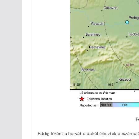
F
Eddig főként a horvát oldalról érkeztek beszámoló