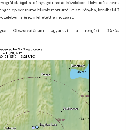
ográfok éjjel a délnyugati határ közelében. Helyi idő szerint
rengés epicentruma Murakeresztúrtól keleti irányba, körülbelül 7
közelében is érezni lehetett a mozgást.
giai Obszervatórium ugyanezt a rengést 3,5-ös