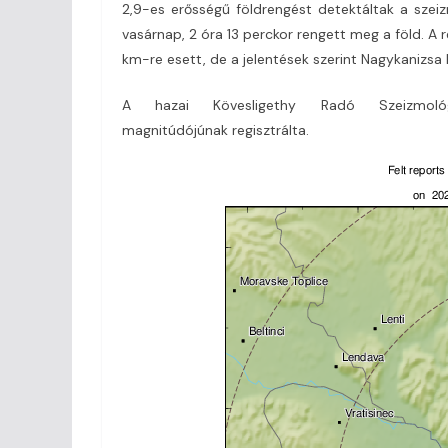
2,9-es erősségű földrengést detektáltak a szeizm
vasárnap, 2 óra 13 perckor rengett meg a föld. A 
km-re esett, de a jelentések szerint Nagykanizsa 
A hazai Kövesligethy Radó Szeizmoló
magnitúdójúnak regisztrálta.