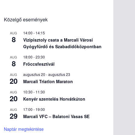
Közelgő események
14:00
-
14:15
AUG
8
Vizipisztoly csata a Marcali Városi
Gyógyfürdő és Szabadidőközpontban
18:00
-
23:30
AUG
8
Fröccsfesztivál
augusztus 20
-
augusztus 23
AUG
20
Marcali Triatlon Maraton
10:30
-
11:30
AUG
20
Kenyér szentelés Horvátkúton
17:00
-
19:00
AUG
29
Marcali VFC – Balatoni Vasas SE
Naptár megtekintése