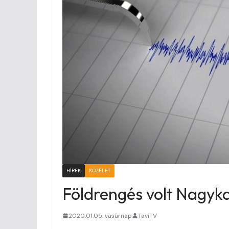
HÍREK
KÖZÉLET
Földrengés volt Nagyk
2020.01.05. vasárnap
TaviTV