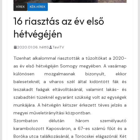
HÍREK
KÉK-HÍREK
16 riasztás az év első
hétvégéjén
2020.01.06. hétfő
TaviTV
Tizenhat alkalommal riasztották a tűzoltókat a 2020-
as év első hétvégéjén Somogy megyében. A vasárnap
különösen mozgalmasnak bizonyult, ekkor
baleseteknél, a viharos szél által kidöntött fák és
leszakadt faágak eltávolításánál, valamint lakás- és
szabadtéri tüzeknél egyaránt szükség volt az egységek
munkájára. A hétvégén kétszer érkezett téves jelzés a
megyei műveletirányítási központban.
Szombaton délután három személyautó
karambolozott Kaposváron, a 67-es számú főút és a
Boróka utca találkozásánál, a Töröcskei elágazónál. Két