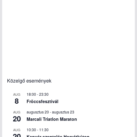
Közelgő események
18:00
-
23:30
AUG
8
Fröccsfesztivál
augusztus 20
-
augusztus 23
AUG
20
Marcali Triatlon Maraton
10:30
-
11:30
AUG
20
Kenyér szentelés Horvátkúton