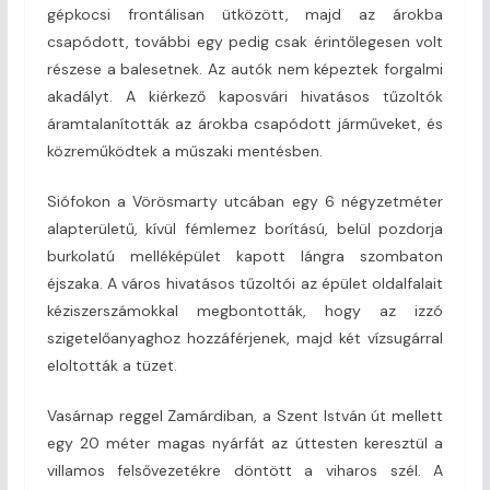
gépkocsi frontálisan ütközött, majd az árokba
csapódott, további egy pedig csak érintőlegesen volt
részese a balesetnek. Az autók nem képeztek forgalmi
akadályt. A kiérkező kaposvári hivatásos tűzoltók
áramtalanították az árokba csapódott járműveket, és
közreműködtek a műszaki mentésben.
Siófokon a Vörösmarty utcában egy 6 négyzetméter
alapterületű, kívül fémlemez borítású, belül pozdorja
burkolatú melléképület kapott lángra szombaton
éjszaka. A város hivatásos tűzoltói az épület oldalfalait
kéziszerszámokkal megbontották, hogy az izzó
szigetelőanyaghoz hozzáférjenek, majd két vízsugárral
eloltották a tüzet.
Vasárnap reggel Zamárdiban, a Szent István út mellett
egy 20 méter magas nyárfát az úttesten keresztül a
villamos felsővezetékre döntött a viharos szél. A