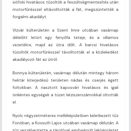
siófoki hivatásos tűzoltók a feszültségmentesítés után
motorfűrésszel eltávolították a fát, megszüntették a
forgalmi akadályt.
Vízvár külterületén a Szent Imre utcában vasárnap
délelőtt letört egy fenyőfa teteje, és a villamos
vezetékre, majd az útra dőlt. A barcsi hivatásos
tűzoltók motorfűrésszel távolították el a közlekedést
akadályozó fát az útról.
Bonnya külterületén, vasárnap délután mintegy három
hektár kiterjedésű területen nádas és cserjés égett
foltokban. A riasztott kaposvári hivatásos és igali
önkéntes egységek a tüzet kéziszerszámokkal oltották
el.
Nyolc négyzetméteres melléképületben keletkezett tűz
Fonóban, a Kossuth Lajos utcában vasárnap délután. A
tűz veszélyeztette a tárolóval egybeépült lakóépületet