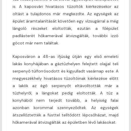
is. A kaposvári hivatásos tűzoltók kiérkezésekor az
oltást a tulajdonos már megkezdte. Az egységek az
épület áramtalanítását követően egy vízsugárral a még
lángoló részeket eloltották, ezután a főépület
padlásterét hőkamerával átvizsgálták, további izzó
gócot már nem találtak.
Kaposváron a 48-as ifjúság útján egy első emeleti
lakás konyhájában a gáztűzhelyen felejtett olajjal teli
serpenyő túlforrósodott és kigyulladt vasárnap este. A
megyeszékhely hivatásos tűzoltóinak kiérkezése előtt
a lakók az égő serpenyőt eltávolították már a
tűzhelyről, a lángokat pedig eloltották. A tűz a
konyhából nem terjedt tovább, a helyiség falai
azonban korommal szennyeződtek. Az egységek
átszellőztették a füsttel telítődött lépcsőházat, majd
hőkamerával átvizsgálták az épületben lévő lakásokat.