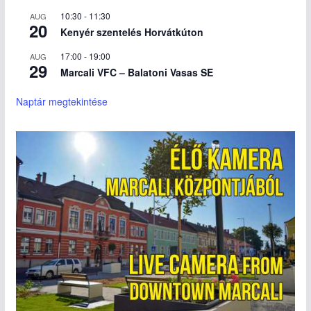
10:30
-
11:30
AUG
20
Kenyér szentelés Horvátkúton
17:00
-
19:00
AUG
29
Marcali VFC – Balatoni Vasas SE
Naptár megtekintése