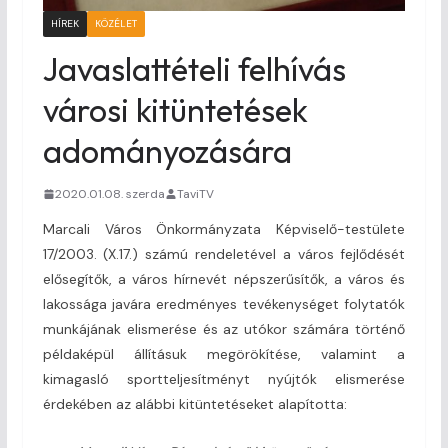
HÍREK
KÖZÉLET
Javaslattételi felhívás
városi kitüntetések
adományozására
2020.01.08. szerda
TaviTV
Marcali Város Önkormányzata Képviselő-testülete
17/2003. (X.17.) számú rendeletével a város fejlődését
elősegítők, a város hírnevét népszerűsítők, a város és
lakossága javára eredményes tevékenységet folytatók
munkájának elismerése és az utókor számára történő
példaképül állításuk megörökítése, valamint a
kimagasló sportteljesítményt nyújtók elismerése
érdekében az alábbi kitüntetéseket alapította: