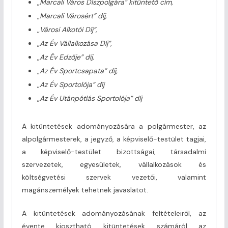
„
Marcali Város Díszpolgára” kitüntető cím,
„
Marcali Városért” díj,
„
Városi Alkotói Díj”,
„
Az Év Vállalkozása Díj”,
„
Az Év Edzője” díj,
„
Az Év Sportcsapata” díj,
„
Az Év Sportolója” díj
„
Az Év Utánpótlás Sportolója” díj
A kitüntetések adományozására a polgármester, az
alpolgármesterek, a jegyző, a képviselő-testület tagjai,
a képviselő-testület bizottságai, társadalmi
szervezetek, egyesületek, vállalkozások és
költségvetési szervek vezetői, valamint
magánszemélyek tehetnek javaslatot.
A kitüntetések adományozásának feltételeiről, az
évente kiosztható kitüntetések számáról az