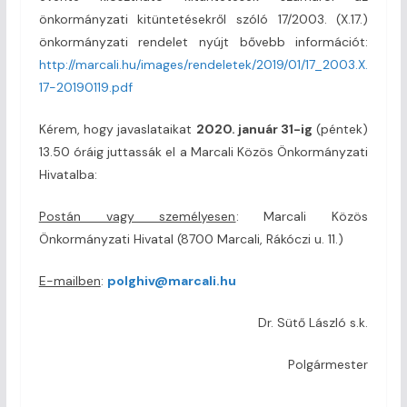
önkormányzati kitüntetésekről szóló 17/2003. (X.17.)
önkormányzati rendelet nyújt bővebb információt:
http://marcali.hu/images/rendeletek/2019/01/17_2003.X.
17-20190119.pdf
Kérem, hogy javaslataikat
2020. január 31-ig
(péntek)
13.50 óráig juttassák el a Marcali Közös Önkormányzati
Hivatalba:
Postán vagy személyesen
: Marcali Közös
Önkormányzati Hivatal (8700 Marcali, Rákóczi u. 11.)
E-mailben
:
polghiv@marcali.hu
Dr. Sütő László s.k.
Polgármester