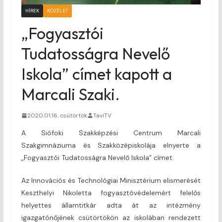
HÍREK
KÖZÉLET
„Fogyasztói
Tudatosságra Nevelő
Iskola” címet kapott a
Marcali Szaki.
2020.01.16. csütörtök
TaviTV
A Siófoki Szakképzési Centrum Marcali
Szakgimnáziuma és Szakközépiskolája elnyerte a
„Fogyasztói Tudatosságra Nevelő Iskola” címet.
Az Innovációs és Technológiai Minisztérium elismerését
Keszthelyi Nikoletta fogyasztóvédelemért felelős
helyettes államtitkár adta át az intézmény
igazgatónőjének csütörtökön az iskolában rendezett