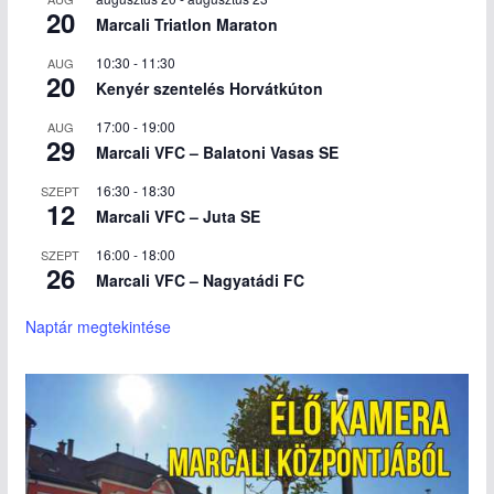
20
Marcali Triatlon Maraton
10:30
-
11:30
AUG
20
Kenyér szentelés Horvátkúton
17:00
-
19:00
AUG
29
Marcali VFC – Balatoni Vasas SE
16:30
-
18:30
SZEPT
12
Marcali VFC – Juta SE
16:00
-
18:00
SZEPT
26
Marcali VFC – Nagyatádi FC
Naptár megtekintése