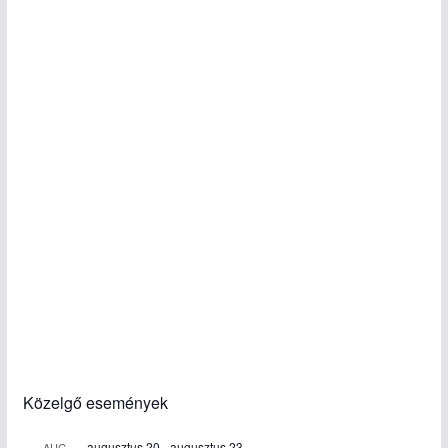
Közelgő események
augusztus 20
-
augusztus 23
AUG