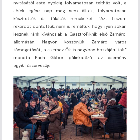
nyitásától este nyolcig folyamatosan teltház volt, a
séfek egész nap meg sem álltak, folyamatosan
készítették és tálalták remekeiket. “Azt hiszem
rekordot döntöttük, nem is reméltük, hogy ilyen sokan
lesznek ránk kíváncsiak a GasztroPiknik első Zamárdi
állomásán. Nagyon köszönjük Zamárdi város
támogatását, a sikerhez Ők is nagyban hozzájárultak.”
mondta Pach Gábor pálinkafőző, az esemény
egyik főszervezője.