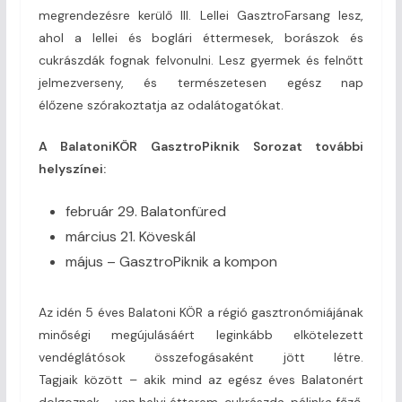
megrendezésre kerülő III. Lellei GasztroFarsang lesz,
ahol a lellei és boglári éttermesek, borászok és
cukrászdák fognak felvonulni. Lesz gyermek és felnőtt
jelmezverseny, és természetesen egész nap
élőzene szórakoztatja az odalátogatókat.
A BalatoniKÖR GasztroPiknik Sorozat további
helyszínei:
február 29. Balatonfüred
március 21. Köveskál
május – GasztroPiknik a kompon
Az idén 5 éves Balatoni KÖR a régió gasztronómiájának
minőségi megújulásáért leginkább elkötelezett
vendéglátósok összefogásaként jött létre.
Tagjaik között – akik mind az egész éves Balatonért