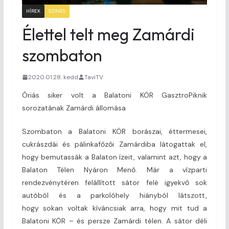
HÍREK
SZINES
Élettel telt meg Zamárdi
szombaton
2020.01.28. kedd
TaviTV
Óriás siker volt a Balatoni KÖR GasztroPiknik
sorozatának Zamárdi állomása
Szombaton a Balatoni KÖR borászai, éttermesei,
cukrászdái és pálinkafőzői Zamárdiba látogattak el,
hogy bemutassák a Balaton ízeit, valamint azt, hogy a
Balaton Télen Nyáron Menő. Már a vízparti
rendezvénytéren felállított sátor felé igyekvő sok
autóból és a parkolóhely hiányból látszott,
hogy sokan voltak kíváncsiak arra, hogy mit tud a
Balatoni KÖR – és persze Zamárdi télen. A sátor déli