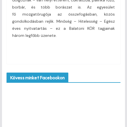
dolgoznak – van helyi étterem, cukrászda, pálinka főző,
borbár, és több borászat is. Az egyesület
fő mozgatórugója az összefogásban, közös
gondolkodásban rejlik. Minőség – Hitelesség – Egész
éves nyitvatartás – ez a Balatoni KÖR tagjainak
három legfőbb üzenete.
Kövess minket Facebookon