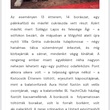
Az eseményen 13 étterem, 14 borászat, egy
pálinkafőző és másfél cukrászda vett részt. Azért
másfél, mert Szilágyi Lajos és felesége Ági – a
siófokon bezárt, de májusban a Völgyhíd alatt újra
nyitó Villa Gréta cukrászda tulajdonosai – négy
hatalmas tálca süteménnyel érkeztek, és míg
körbejárták a sátrat, mindenkit végig kínáltak. A
rengeteg ember miatt egyébként néha nagyon
nehezen lehetett egy-egy pulthoz odaférkőzni. Pont
akkora sikere volt – a teljesség igénye nélkül – a
Kistücsök Étterem töltött, erjesztett káposztájának,
mint a balatonfüredi Aura Hotel füstön sült velős
csontjának, vagy a balatonlellei BL YachtClub házilag
füstölt kacsamellének. A borászok is folyamatosan
töltötték boraikat, volt ki forralt borként, volt
aki palackból. A zenei színpadon a United együttesből